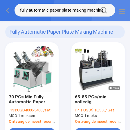
Fully Automatic Paper Plate Making Machine
(64)
70 PCs Min Fully
65-85 PCs/min
Automatic Paper
volledig
Plate die tot Machine
Automatische
Prijs:
USD4000-5400 /set
Prijs:
USD$ 10,356/ Set
maken Één Keer
Document Kop die
MOQ:
1 reeksen
MOQ:
1 reeks
Schotel die Machine
het Wegwerpproduct
maken
van de Machinehoge
Ontvang de meest recente Prijs
Ontvang de meest recente Prijs
snelheid maken