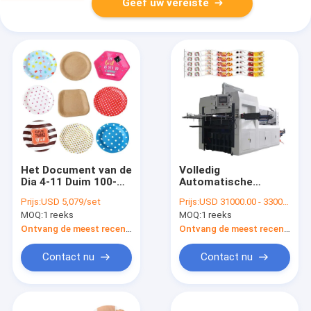
Geef uw vereiste
Het Document van de
Volledig
Dia 4-11 Duim 100-
Automatische
800g/M2 Plaat die
Document Lege
Prijs:
USD 5,079/set
Prijs:
USD 31000.00 - 33000.00 per set
Machines
Snijmachine die
MOQ:
1 reeks
MOQ:
1 reeks
Automatisch maken
Gelamineerd
volledig
Document Plastiek in
Ontvang de meest recente Prijs
Ontvang de meest recente Prijs
reliëf maken
Contact nu
Contact nu