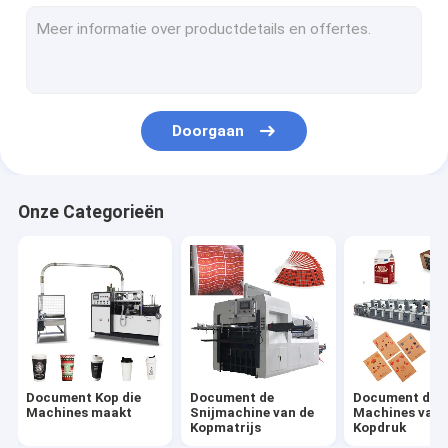
document kom die machine maken
Document Zak Productiemachine
Document PE Deklaagmachine
Doorgaan
Document Plaat die Machines maakt
Document de Machine van het Kopponsen
Onze Categorieën
Document Straw Machines
Document die Machines scheuren
De Machine van het kopdeksel
Document Kop Grondstof
Document Kop die
Document de
Document de
Machines maakt
Snijmachine van de
Machines van 
Kopmatrijs
Kopdruk