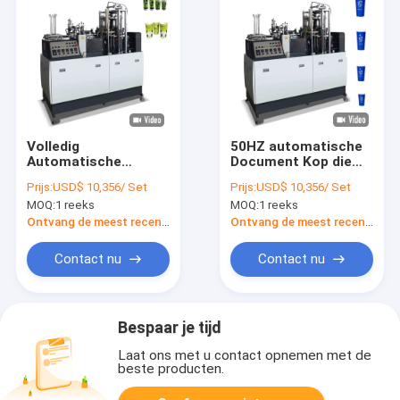
Volledig
50HZ automatische
Automatische
Document Kop die
Kartonkop die
Machines6kw
Prijs:
USD$ 10,356/ Set
Prijs:
USD$ 10,356/ Set
Machinedocument
Roomijs maken het
MOQ:
1 reeks
MOQ:
1 reeks
maken het Vormen
Maken van Machine
van Machine tot een
tot een kom vormen
Ontvang de meest recente Prijs
Ontvang de meest recente Prijs
kom vormen
Contact nu
Contact nu
Bespaar je tijd
Laat ons met u contact opnemen met de
beste producten.