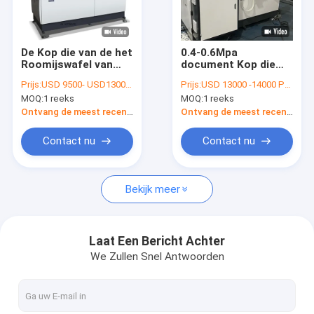
Fabrieksreis
Kwaliteitscontrole
De Kop die van de het
0.4-0.6Mpa
Roomijswafel van
document Kop die
Contacteer ons
kartonmini paper cup
tot Machines 4KW
Prijs:
USD 9500- USD13000 / set
Prijs:
USD 13000 -14000 PER SET fob
making machines
Één maken Keer
MOQ:
1 reeks
MOQ:
1 reeks
Machine maken
Document
Nieuws
Kopmachine
Ontvang de meest recente Prijs
Ontvang de meest recente Prijs
Contact nu
Contact nu
Document Kop die Machines maakt
Bekijk meer
Document de Snijmachine van de Kopmatrijs
Document de Machines van de Kopdruk
Laat Een Bericht Achter
We Zullen Snel Antwoorden
Document Lunchvakje Machine
Document de machine van de kopverpakking