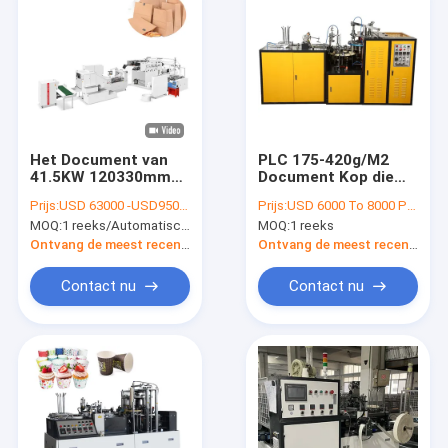
Het Document van
PLC 175-420g/M2
41.5KW 120330mm
Document Kop die
Zak
Machines
Prijs:
USD 63000 -USD95000
Prijs:
USD 6000 To 8000 Per Set
Productiemachine
Automatisch maken
MOQ:
1 reeks/Automatische het Winkelen Document Zak Productiemachine met Kabelhandvat
MOQ:
1 reeks
met Kabelhandvat
volledig
Ontvang de meest recente Prijs
Ontvang de meest recente Prijs
Contact nu
Contact nu
Huis
Producten
Ongeveer ons