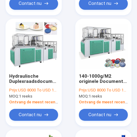
Contact nu
Contact nu
Hydraulische
140-1000g/M2
Duplexraadsdocument
originele Document
Plaat die tot
Plaat die Machines
Prijs:
USD 8000 To USD 12000 Per Set
Prijs:
USD 8000 To USD 12000 Per Set
Machines maken 80-
voor Lunchvakje
MOQ:
1 reeks
MOQ:
1 reeks
120 PCs/Min
maken
Ontvang de meest recente Prijs
Ontvang de meest recente Prijs
Contact nu
Contact nu