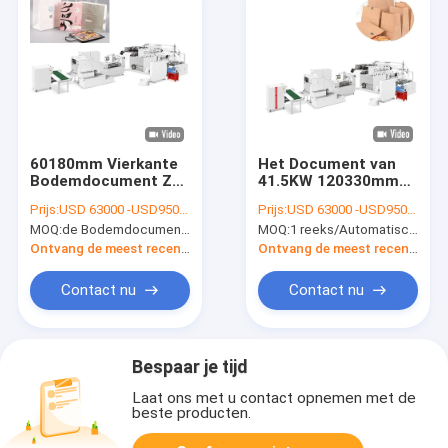
60180mm Vierkante
Het Document van
Bodemdocument Zak
41.5KW 120330mm
Verzegelende
Zak
Prijs:
USD 63000 -USD95000
Prijs:
USD 63000 -USD95000
Machine voor het
Productiemachine
MOQ:
de Bodemdocument van het 1 reeks/Draai Handvat Vierkante Zak Verzegelende Machine voor het Winkelen
MOQ:
1 reeks/Automatische het Winkelen Document Zak Productiemachine met Kabelhandvat
Winkelen Zakken
met Kabelhandvat
Ontvang de meest recente Prijs
Ontvang de meest recente Prijs
Contact nu
Contact nu
Bespaar je tijd
Laat ons met u contact opnemen met de
beste producten.