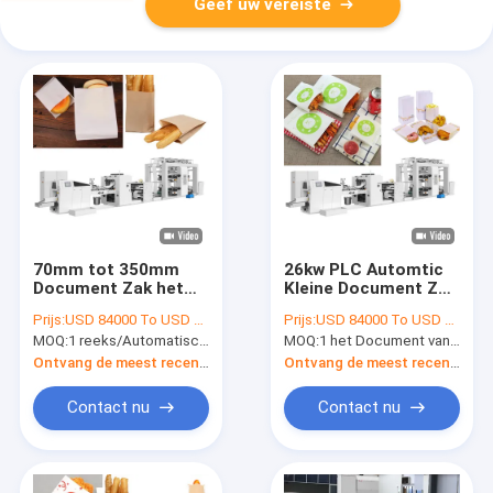
Geef uw vereiste
70mm tot 350mm
26kw PLC Automtic
Document Zak het
Kleine Document Zak
Broodje van de
Productieeenheid
Prijs:
USD 84000 To USD 100000 Per Set
Prijs:
USD 84000 To USD 100000 Per Set
Productiemachine
175mm715mm
MOQ:
1 reeks/Automatisch Broodje die 350mm Breedtedocument de Machine van de Zakproductielijn voeden
MOQ:
1 het Document van Automtic van de reeks/PLC Controle Beschikbare Kleine Zak die Machine maken
het Voeden
Scherpe Lengte
Document
Ontvang de meest recente Prijs
Ontvang de meest recente Prijs
Zakmachine
Contact nu
Contact nu