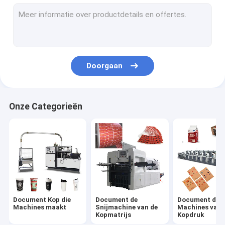
document kom die machine maken
Document Zak Productiemachine
Document PE Deklaagmachine
Doorgaan
Document Plaat die Machines maakt
Document de Machine van het Kopponsen
Onze Categorieën
Document Straw Machines
Document die Machines scheuren
De Machine van het kopdeksel
Document Kop Grondstof
Document Kop die
Document de
Document de
Machines maakt
Snijmachine van de
Machines van 
Kopmatrijs
Kopdruk