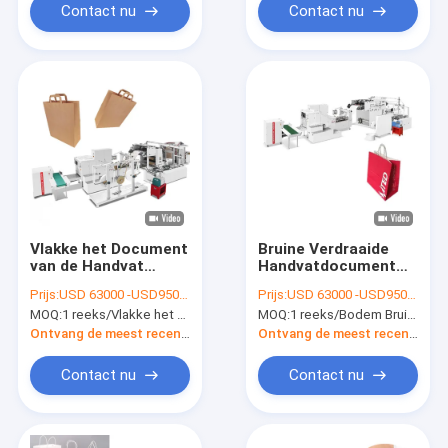
Contact nu
Contact nu
Vlakke het Document
Bruine Verdraaide
van de Handvat
Handvatdocument
Vlakke Bodem
Zak
Prijs:
USD 63000 -USD95000
Prijs:
USD 63000 -USD95000
Automatische
Productiemachine
MOQ:
1 reeks/Vlakke het Document van de Handvat Vlakke Bodem Automatische Zakmachine met Druk
MOQ:
1 reeks/Bodem Bruine Kleur verdraaide Handvatdocument vlak Zak Makend Machine
Zakmachine met
30-180 PCs/Min
Druk
Ontvang de meest recente Prijs
Ontvang de meest recente Prijs
Contact nu
Contact nu