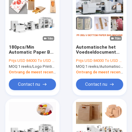
180pcs/Min
Automatische het
Automatic Paper Bag
Voedseldocument
Manufacturing-
van 30-80gsm
Prijs:
USD 84000 To USD 100000 Per Set
Prijs:
USD 84000 To USD 100000 Per Set
Machine35-80g/m2
Kraftpapier Zak die
MOQ:
1 reeks/Logo Printing 350J 180pcs/Min Automatic Paper Bag Manufacturing Machine
MOQ:
1 reeks/Automatische het Voedseldocument van Kraftpapier Materiële Zak die Machine met Printer maken
Document Zakmaker
Machine met Printer
maakt
Ontvang de meest recente Prijs
Ontvang de meest recente Prijs
Contact nu
Contact nu
Huis
Producten
Ongeveer ons