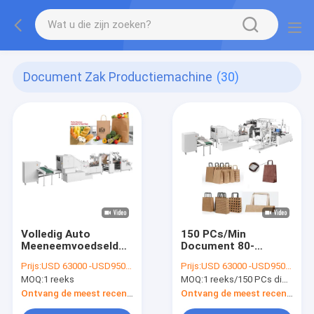
Document Zak Productiemachine
(30)
Volledig Auto
150 PCs/Min
Meeneemvoedseldocument
Document 80-
Zak
140g/M2 Zak die
Prijs:
USD 63000 -USD95000
Prijs:
USD 63000 -USD95000
Productiemachine
Machine voor
MOQ:
1 reeks
MOQ:
1 reeks/150 PCs die Min Fully Automatic Paper Bag Machine voor Vierkante Bodemzak vormen
430mm Lengte
Vierkante Bodemzak
vormen
Ontvang de meest recente Prijs
Ontvang de meest recente Prijs