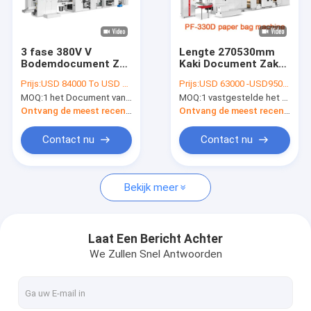
Fabrieksreis
Kwaliteitscontrole
3 fase 380V V
Lengte 270530mm
Bodemdocument Zak
Kaki Document Zak
Contacteer ons
Productiemachine
die Machine 18.5kw
Prijs:
USD 84000 To USD 100000 Per Set
Prijs:
USD 63000 -USD95000
8800x2300x1900mm
maken
MOQ:
1 het Document van de reeks/Druk Online V Bodem Zak die Machines maken om Document Zakken te maken
MOQ:
1 vastgestelde het Document van Kraftpapier Khiki Materiële Zakproductielijn om Voedselzak te maken
Nieuws
Ontvang de meest recente Prijs
Ontvang de meest recente Prijs
Contact nu
Contact nu
Document Kop die Machines maakt
Bekijk meer
Document de Snijmachine van de Kopmatrijs
Document de Machines van de Kopdruk
Laat Een Bericht Achter
We Zullen Snel Antwoorden
Document Lunchvakje Machine
Document de machine van de kopverpakking