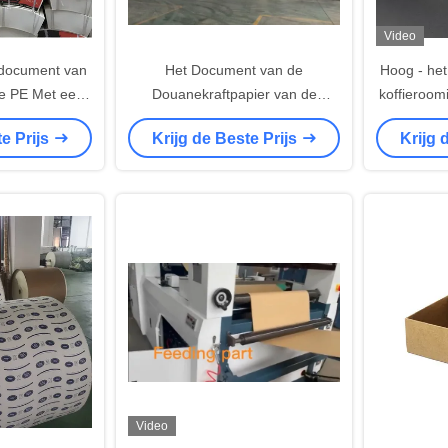
Video
document van
Het Document van de
Hoog - het
e PE Met een
Douanekraftpapier van de
koffieroomi
p Grondstof
voedselrang Broodjes Grondstof
de kwalite
te Prijs
Krijg de Beste Prijs
Krijg 
voor Document Koppen
een 
broodjesgr
Video