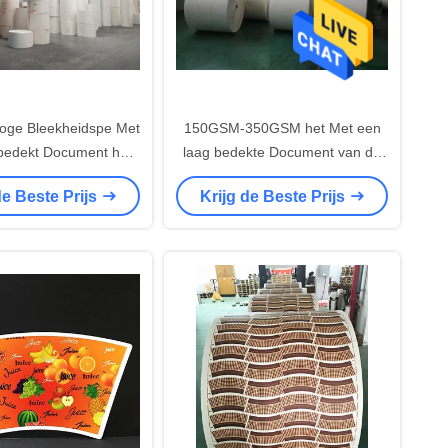
oge Bleekheidspe Met
150GSM-350GSM het Met een
bedekt Document het
laag bedekte Document van de
 van het Kopbroodje
matrijzenbesnoeiing PLA
de Beste Prijs
Krijg de Beste Prijs
op Grondstof
Bestand Broodjeswater