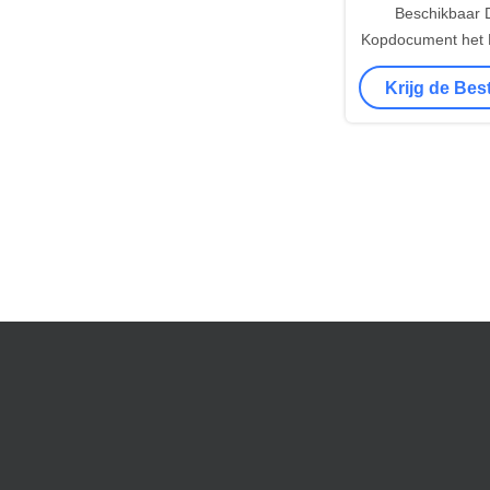
Beschikbaar
Kopdocument het
Broodjes Br
Krijg de Bes
Vriendschappelijk