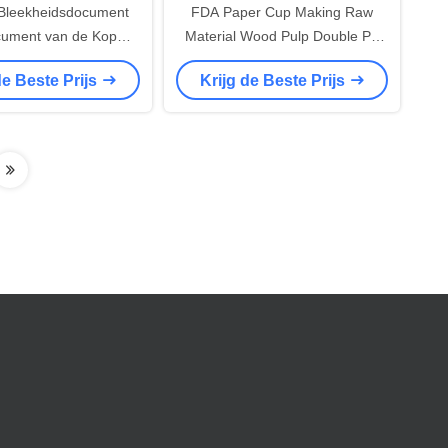
Bleekheidsdocument
FDA Paper Cup Making Raw
cument van de Kop
Material Wood Pulp Double PE
350gsm Grondstof van
Coated Paper Sheet
de Beste Prijs
Krijg de Beste Prijs
 Kopmachine