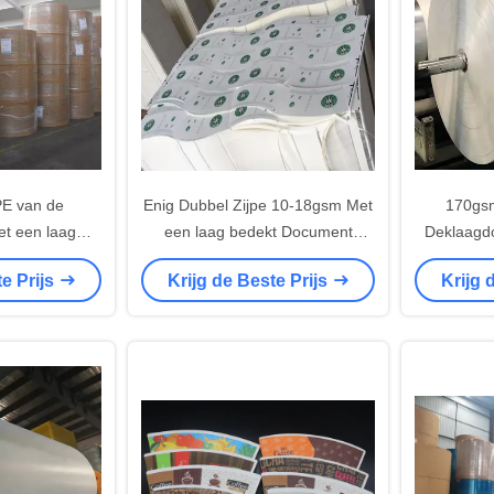
PE van de
Enig Dubbel Zijpe 10-18gsm Met
170gs
t een laag
een laag bedekt Document
Deklaagd
cument
Vetvrij Blad
K
te Prijs
Krijg de Beste Prijs
Krijg 
ument Kop
tof