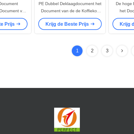
 Document
PE Dubbel Deklaagdocument het
De hoge 
 Document van
Document van de de Koffiekop
het Do
uin Eco
van de Kop Grondstof Broodje
Grondstof 
te Prijs
Krijg de Beste Prijs
Krijg 
 Kopmateriaal
voor Kopmachine
de
1
2
3