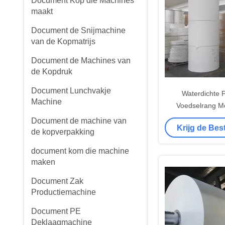
Document Kop die Machines
maakt
Document de Snijmachine
van de Kopmatrijs
Document de Machines van
de Kopdruk
Document Lunchvakje
Waterdichte 
Machine
Voedselrang Me
bedekt Do
Document de machine van
Krijg de Bes
Broodjesdoc
de kopverpakking
Gronds
document kom die machine
maken
Document Zak
Productiemachine
Document PE
Deklaagmachine