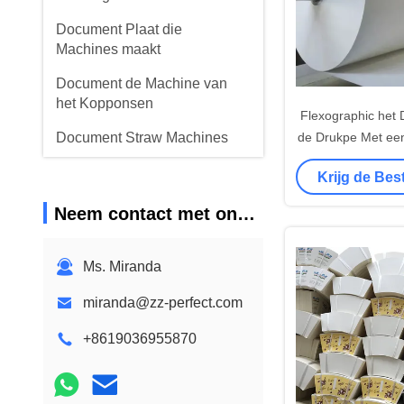
Document Plaat die
Machines maakt
Document de Machine van
het Kopponsen
Flexographic het
Document Straw Machines
de Drukpe Met een
Kop Kop Gr
Document die Machines
Krijg de Bes
scheuren
Neem contact met ons op
De Machine van het
kopdeksel
Ms. Miranda
Document Kop Grondstof
miranda@zz-perfect.com
+8619036955870