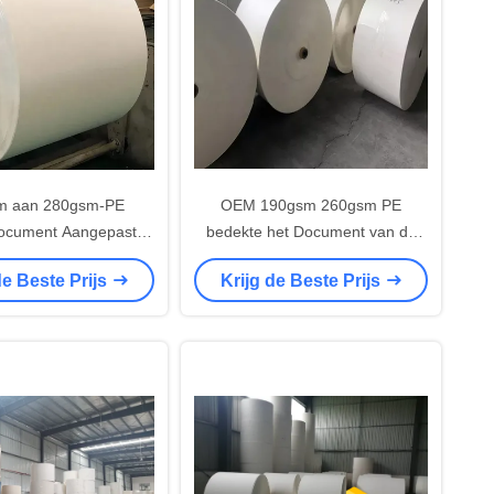
m aan 280gsm-PE
OEM 190gsm 260gsm PE
ocument Aangepaste
bedekte het Document van de
op Grondstof
Kopvoorraad in Broodjesblad met
de Beste Prijs
Krijg de Beste Prijs
een laag