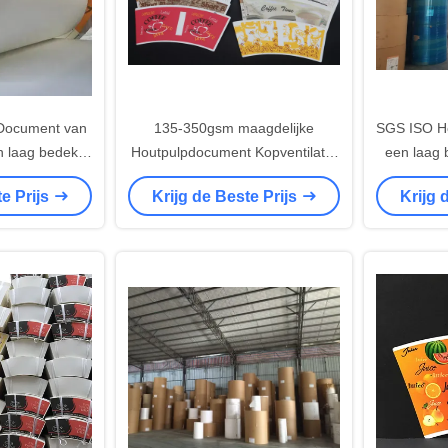
 Document van
135-350gsm maagdelijke
SGS ISO H
 laag bedekte
Houtpulpdocument Kopventilator
een laag 
ondstof
om Document Kop te maken
Document
te Prijs
Krijg de Beste Prijs
Krijg 
K