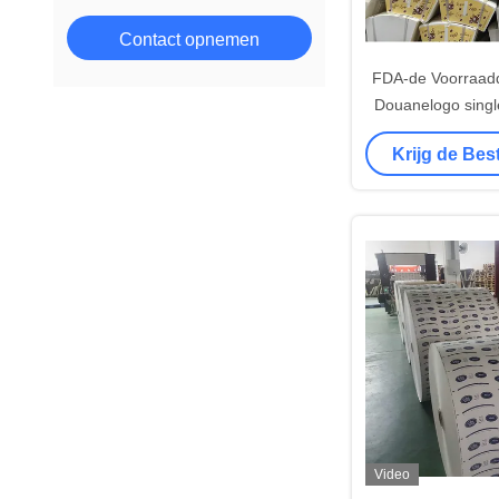
Contact opnemen
FDA-de Voorraad
Douanelogo singl
laag bedekte Ko
Krijg de Bes
Video