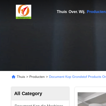
Thuis
Over. Wij.
Producten
Thuis
>
Producten
>
Document Kop Grondstof Products On
All Category