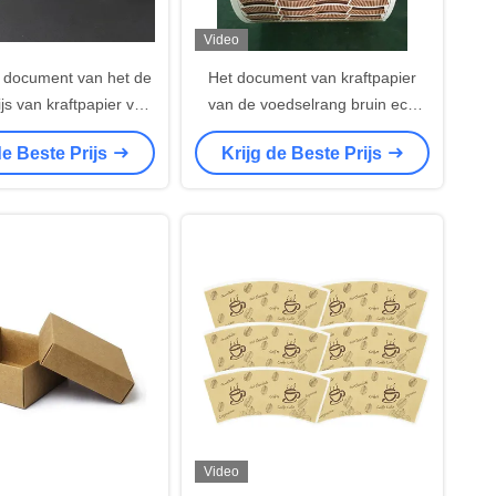
Video
 document van het de
Het document van kraftpapier
js van kraftpapier van
van de voedselrang bruin eco
its100% puree PE met
vriendschappelijk document van
de Beste Prijs
Krijg de Beste Prijs
laag bedekte het
de koffiekop beschikbaar kop
oothandel van de kop
materieel document kopbroodje
grondstof
Video