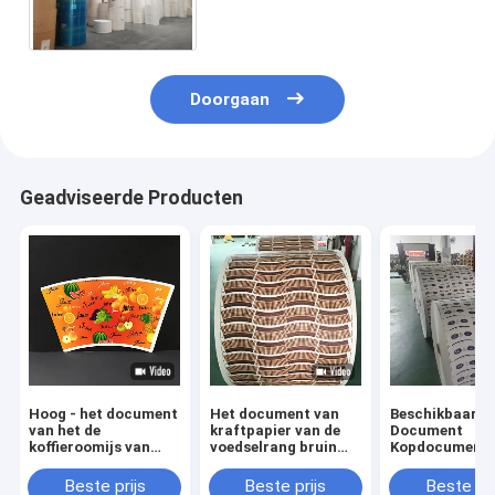
het Kopbroodje Kop
Grondstof
Doorgaan
Geadviseerde Producten
Hoog - het document
Het document van
Beschikbaar
van het de
kraftpapier van de
Document
koffieroomijs van
voedselrang bruin
Kopdocument 
kraftpapier van de
eco
Document van
kwaliteits100% puree
vriendschappelijk
Broodjes Bruin
Beste prijs
Beste prijs
Beste pri