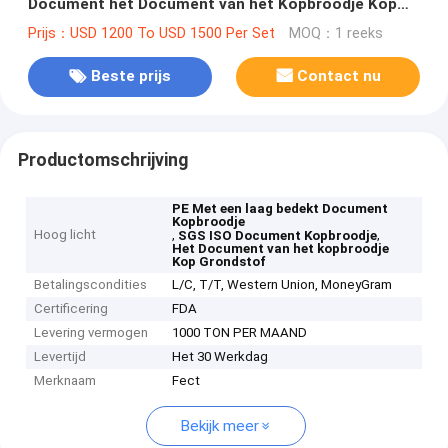
Document het Document van het Kopbroodje Kop
Grondstof
Prijs：USD 1200 To USD 1500 Per Set
MOQ：1 reeks
Beste prijs
Contact nu
Productomschrijving
PE Met een laag bedekt Document
Kopbroodje
Hoog licht
,
,
SGS ISO Document Kopbroodje
Het Document van het kopbroodje
Kop Grondstof
Betalingscondities
L/C, T/T, Western Union, MoneyGram
Certificering
FDA
Levering vermogen
1000 TON PER MAAND
Levertijd
Het 30 Werkdag
Merknaam
Fect
Bekijk meer