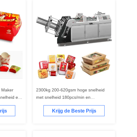
x Maker
2300kg 200-620gsm hoge snelheid
nelheid en
met snelheid 180pcs/min en
luchtbehoefte 0,5Mpa
rijs
Krijg de Beste Prijs