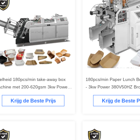
elheid 180pcs/min take-away box
180pcs/min Paper Lunch B
chine met 200-620gsm 3kw Power
- 3kw Power 380V50HZ Br
pply
Krijg de Beste Prijs
Krijg de Beste P