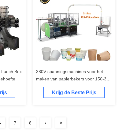
r Lunch Box
380V-spanningsmachines voor het
behoefte
maken van papierbekers voor 150-350
Gsm enkel/dubbel PE-gecoat papier
rijs
Krijg de Beste Prijs
6
7
8