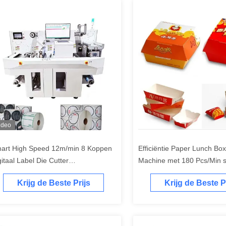
ideo
art High Speed 12m/min 8 Koppen
Efficiëntie Paper Lunch Bo
gitaal Label Die Cutter
Machine met 180 Pcs/Min s
ltifunctionele Label Sticker Die
3KW stroombron
Krijg de Beste Prijs
Krijg de Beste P
tting Machine