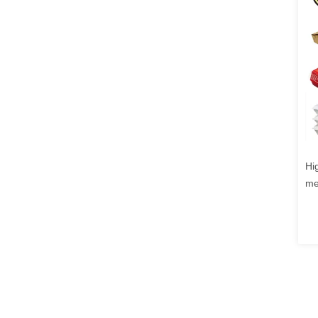
Hi
me
lu