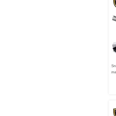
Sn
ma
Su