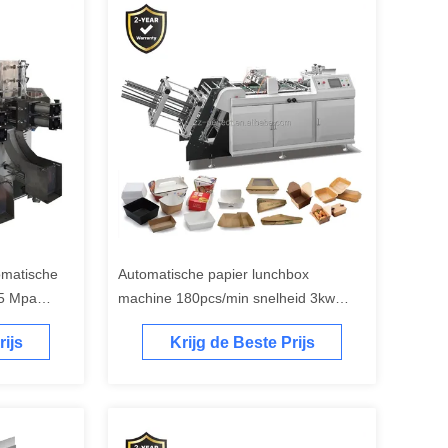
omatische
Automatische papier lunchbox
,5 Mpa
machine 180pcs/min snelheid 3kw
icht
vermogen 2300kg gewicht
rijs
Krijg de Beste Prijs