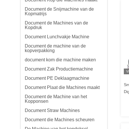
Document de Snijmachine van de
Kopmatrijs
Document de Machines van de
Kopdruk
Document Lunchvakje Machine
Document de machine van de
kopverpakking
document kom die machine maken
Document Zak Productiemachine
V
Document PE Deklaagmachine
Sm
Document Plaat die Machines maakt
Di
Document de Machine van het
Mu
Kopponsen
Cu
Document Straw Machines
Document die Machines scheuren
De Machine van het kopdeksel