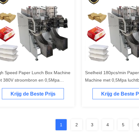
gh Speed Paper Lunch Box Machine
Snelheid 180pcs/min Pape
t 380V stroombron en 0,5Mpa
Machine met 0,5Mpa lucht
chtbehoefte
Krijg de Beste Prijs
Krijg de Beste P
1
2
3
4
5