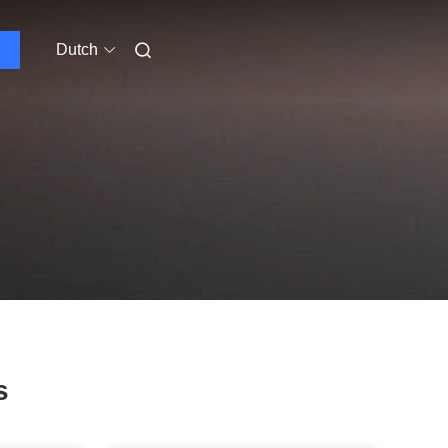
Dutch
s