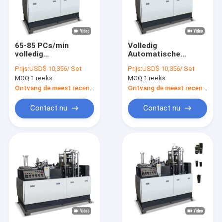
65-85 PCs/min
Volledig
volledig
Automatische
Automatische
Kartonkop die
Prijs:
USD$ 10,356/ Set
Prijs:
USD$ 10,356/ Set
Document Kop die
Machinedocument
MOQ:
1 reeks
MOQ:
1 reeks
het Wegwerpproduct
maken het Vormen
van de Machinehoge
van Machine tot een
Ontvang de meest recente Prijs
Ontvang de meest recente Prijs
snelheid maken
kom vormen
Contact nu
Contact nu
Huis
Producten
Ongeveer ons