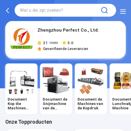
Zhengzhou Perfect Co., Ltd.
31
5.0
YEARS
Geverifieerde Leverancier
Document
Document de
Document de
Documen
Kop die
Snijmachine
Machines van
Lunchvak
Machines
van de
de Kopdruk
Machine
maakt
Kopmatrijs
Onze Topproducten