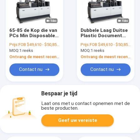
65-85 de Kop die van
Dubbele Laag Duitse
PCs Min Disposable
Plastic Document
Coffee Tea Paper
Kop die Machine
Prijs:
FOB $49,610 - $50,850 / Set
Prijs:
FOB $49,610 - $50,850 / Set
Machines maken het
Automatisch maken
MOQ:
1 reeks
MOQ:
1 reeks
Automatische
Volledige
Vormen zich
Ontvang de meest recente Prijs
Ontvang de meest recente Prijs
Contact nu
Contact nu
Bespaar je tijd
Laat ons met u contact opnemen met de
beste producten.
Geef uw vereiste