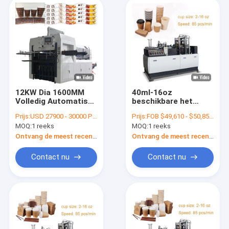
12KW Dia 1600MM
40ml-16oz
Volledig Automatisch
beschikbare het
Matrijzenknipsel en
Document van de
Prijs:
USD 27900 - 30000 PER SET FOB
Prijs:
FOB $49,610 - $50,850 / Set
het Vouwen van
Koffiethee Kop die
MOQ:
1 reeks
MOQ:
1 reeks
Machine
Machines maken het
Automatische
Ontvang de meest recente Prijs
Ontvang de meest recente Prijs
Vormen zich
Contact nu
Contact nu