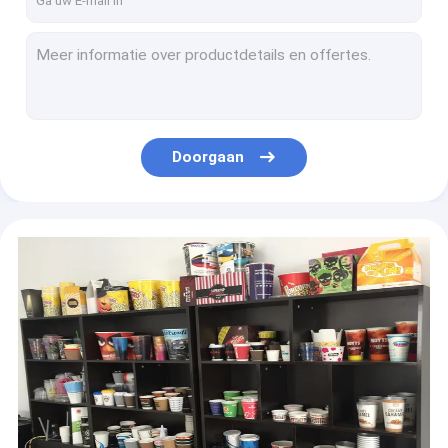
ODM 80m/Min Automtic Paper Cup Printing Machines Multikleuren
OEM 4.8KW Roomijsdocument Kom die Machinehoge snelheid maken
PLC 380v 50hz 3 Fasedocument Machine van het Kopponsen 3000*1400*2000mm
Hoge snelheids 8-35oz Document Kom die tot Machine maken 60-70 PCs/Min
Douanewegwerpproduct 701050mm Document Straw Machines 35-50 M/Min
Doorgaan
Flatbed PE Met een laag bedekte Kraftpapier-Document Machine van het Kopponsen 170 Keer/Min
UV Drogere 850mm Document de Drukmachine van de Koffiekop met het Opnieuw opwinden
De ceramische Anilox-Cilinderdocument Gecontroleerde Rem van de de Machines Magnetische Macht van de Kopdruk
0.32mm Dikke Drank die Straw Making Machine To Make-Document Stro drinken
8-35oz Beschikbare Document Kom die Machine Gemakkelijk Onderhoud vormen