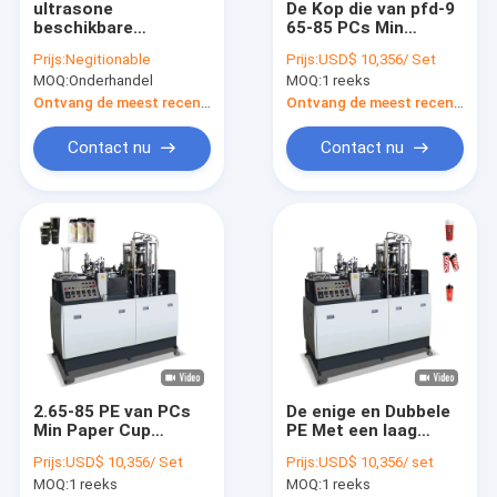
ultrasone
De Kop die van pfd-9
Fabrieksreis
beschikbare
65-85 PCs Min
koffiedocument kop
Disposable Coffee
Prijs:
Negitionable
Prijs:
USD$ 10,356/ Set
die het vormen van
Tea Paper Machine
Kwaliteitscontrole
MOQ:
Onderhandel
MOQ:
1 reeks
machine maken
maken
Ontvang de meest recente Prijs
Ontvang de meest recente Prijs
Contacteer ons
Contact nu
Contact nu
Nieuws
Document Kop die Machines maakt
Document de Snijmachine van de Kopmatrijs
Document de Machines van de Kopdruk
2.65-85 PE van PCs
De enige en Dubbele
Document Lunchvakje Machine
Min Paper Cup
PE Met een laag
Making Machine Met
bedekte Beschikbare
Document de machine van de kopverpakking
Prijs:
USD$ 10,356/ Set
Prijs:
USD$ 10,356/ set
een laag bedekt
Kop die van 40ml-16
MOQ:
1 reeks
MOQ:
1 reeks
Document die
Oz Machine maken