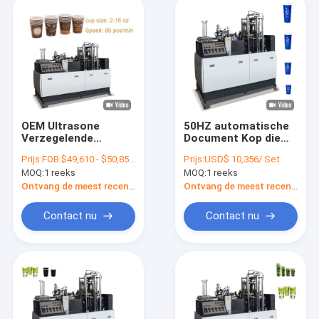
OEM Ultrasone
50HZ automatische
Verzegelende
Document Kop die
Document Kop die
Machines6kw
Prijs:
FOB $49,610 - $50,850 / Set
Prijs:
USD$ 10,356/ Set
Machineshoge
Roomijs maken het
MOQ:
1 reeks
MOQ:
1 reeks
snelheid 150-
Maken van Machine
350g/M2 maken
tot een kom vormen
Ontvang de meest recente Prijs
Ontvang de meest recente Prijs
Contact nu
Contact nu