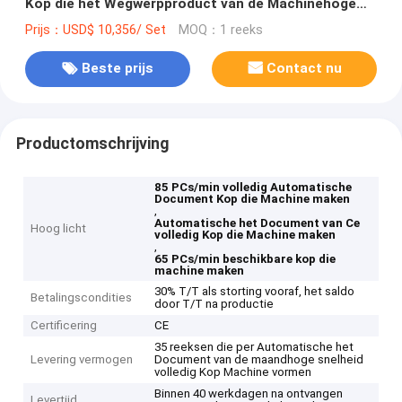
Kop die het Wegwerpproduct van de Machinehoge
snelheid maken
Prijs：USD$ 10,356/ Set
MOQ：1 reeks
Beste prijs
Contact nu
Productomschrijving
85 PCs/min volledig Automatische
Document Kop die Machine maken
,
Automatische het Document van Ce
Hoog licht
volledig Kop die Machine maken
,
65 PCs/min beschikbare kop die
machine maken
30% T/T als storting vooraf, het saldo
Betalingscondities
door T/T na productie
Certificering
CE
35 reeksen die per Automatische het
Levering vermogen
Document van de maandhoge snelheid
volledig Kop Machine vormen
Binnen 40 werkdagen na ontvangen
Levertijd