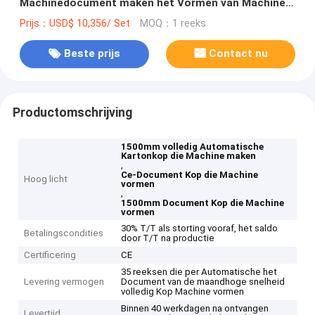
Machinedocument maken het Vormen van Machine
tot een kom vormen
Prijs：USD$ 10,356/ Set
MOQ：1 reeks
Beste prijs
Contact nu
Productomschrijving
1500mm volledig Automatische
Kartonkop die Machine maken
,
Ce-Document Kop die Machine
Hoog licht
vormen
,
1500mm Document Kop die Machine
vormen
30% T/T als storting vooraf, het saldo
Betalingscondities
door T/T na productie
Certificering
CE
35 reeksen die per Automatische het
Levering vermogen
Document van de maandhoge snelheid
volledig Kop Machine vormen
Binnen 40 werkdagen na ontvangen
Levertijd