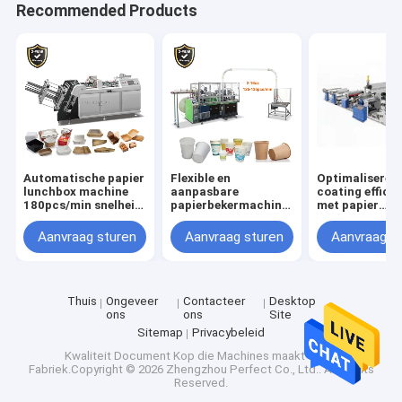
Recommended Products
Automatische papier
Flexible en
Optimaliseren 
lunchbox machine
aanpasbare
coating efficië
180pcs/min snelheid
papierbekermachines
met papier
3kw vermogen
3100KG snelheid
polyethyleen c
2300kg gewicht
120-150 stuks /
50m/min coat
Aanvraag sturen
Aanvraag sturen
Aanvraag s
minuut
snelheid
Thuis
Ongeveer
Contacteer
Desktop
ons
ons
Site
Sitemap
Privacybeleid
Kwaliteit
Document Kop die Machines maakt
China
Fabriek.Copyright © 2026 Zhengzhou Perfect Co., Ltd.. All Rights
Reserved.