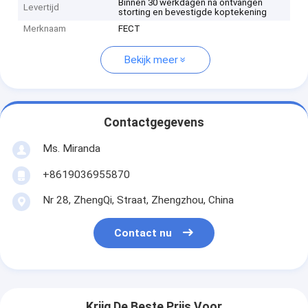
Binnen 30 werkdagen na ontvangen
Levertijd
storting en bevestigde koptekening
Merknaam
FECT
Bekijk meer
Contactgegevens
Ms. Miranda
+8619036955870
Nr 28, ZhengQi, Straat, Zhengzhou, China
Contact nu
Krijg De Beste Prijs Voor