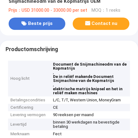
Snijmachineodm van de Kopmatrijs OEM
Prijs：USD 31000.00 - 33000.00 per set
MOQ：1 reeks
Beste prijs
Contact nu
Productomschrijving
Document de Snijmachineodm van de
Kopmatrijs
,
De in reliëf makende Document
Hoog licht
Snijmachine van de Kopmatrijs
,
elektrische matrijs knipsel en het in
reliëf maken machines
Betalingscondities
L/C, T/T, Western Union, MoneyGram
Certificering
CE
Levering vermogen
90 reeksen per maand
binnen 30 werkdagen na bevestigde
Levertijd
betaling
Merknaam
Fect