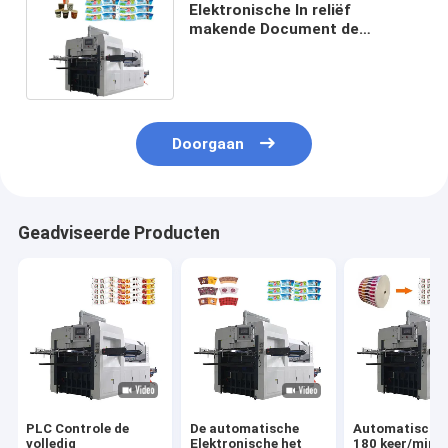
Elektronische In reliëf
makende Document de
Snijmachineodm van de
Kopmatrijs OEM
Doorgaan
Geadviseerde Producten
PLC Controle de
De automatische
Automatische 
volledig
Elektronische het
180 keer/min