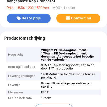
Aangepaste Kop Grondstof
Prijs：USD$ 1200-1500/set
MOQ：1 reeks
Beste prijs
Contact nu
Productomschrijving
,
280gsm PE Deklaagdocument
,
170gsm PE Deklaagdocument
Hoog licht
document Aangepaste het broodje
van de kopbodem
30% T/T als storting vooraf, het saldo
Betalingscondities
door T/T na productie
1400 Metrische ton/Metrische tonnen
Levering vermogen
per Maand
Binnen 30 werkdagen na ontvangen
Levertijd
storting
Merknaam
FECT
Min. bestelaantal
1 reeks