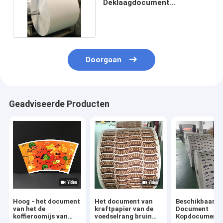
Deklaagdocument
Aangepaste Kop Grondstof
Doorgaan
Geadviseerde Producten
Hoog - het document
Het document van
Beschikbaar
van het de
kraftpapier van de
Document
koffieroomijs van
voedselrang bruin
Kopdocument 