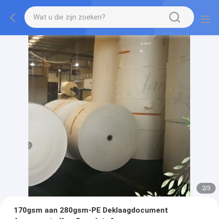
2
/
3
170gsm aan 280gsm-PE Deklaagdocument