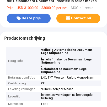
die Gelamineerd Document Plastiek in reliëf maken
Prijs：USD 31000.00 - 33000.00 per set
MOQ：1 reeks
Beste prijs
Contact nu
Productomschrijving
Volledig Automatische Document
Lege Snijmachine
,
In reliëf makende Document Lege
Hoog licht
Snijmachine
,
Gelamineerde Document Lege
Snijmachine
Betalingscondities
L/C, T/T, Western Union, MoneyGram
Certificering
CE
Levering vermogen
90 Reeksen per Maand
binnen 35 werkdagen na bevestigde
Levertijd
betaling
Merknaam
Fect