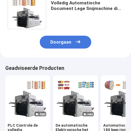
Volledig Automatische
Document Lege Snijmachine die
Gelamineerd Document Plastiek
in reliëf maken
Doorgaan
Geadviseerde Producten
PLC Controle de
De automatische
Automatische 
volledig
Elektronische het
180 keer/min