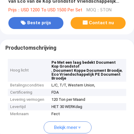
van Eco van de Kop Grondstof Vriendschappelijk
Document Broodje
Prijs：USD 1200 To USD 1500 Per Set
MOQ：5TON
Beste prijs
Contact nu
Productomschrijving
Pe Met een laag bedekt Document
Kop Grondstof
Hoog licht
,
,
Document Koppe Document Broodje
Eco Vriendschappelijk PE Document
Broodje
Betalingscondities
L/C, T/T, Western Union,
Certificering
FDA
Levering vermogen
120 Ton per Maand
Levertijd
HET 30 WERKdag
Merknaam
Fect
Bekijk meer