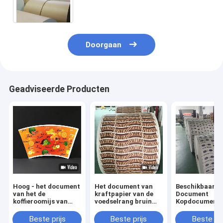
Document Broodje
Doorgaan
Geadviseerde Producten
Hoog - het document
Het document van
Beschikbaar
van het de
kraftpapier van de
Document
koffieroomijs van
voedselrang bruin
Kopdocument 
kraftpapier van de
eco
Document van
kwaliteits100% puree
vriendschappelijk
Broodjes Bruin
Beste prijs
Beste prijs
Beste pri