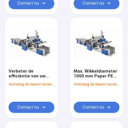
Contact nu
Contact nu
Verbeter de
Max. Wikkeldiameter
efficiëntie van uw
1000 mm Paper PE
productielijn met
Coating Machine met
Ontvang de meest recente Prijs
Ontvang de meest recente Prijs
papier PE-coating
50m/min coating
1000mm
speed
coatingbreedte
Contact nu
Contact nu