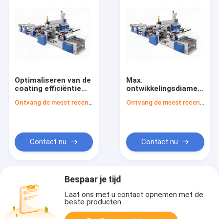
Optimaliseren van de
Max.
coating efficiëntie
ontwikkelingsdiameter
met papier
1000mm papier PE
Ontvang de meest recente Prijs
Ontvang de meest recente Prijs
polyethyleen coater -
coating machine met
50m/min coating
max.
snelheid
terugwikkelingsdiameter
1000mm
Contact nu
Contact nu
Bespaar je tijd
Laat ons met u contact opnemen met de
beste producten.