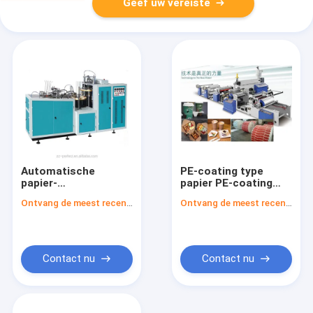
Geef uw vereiste
Automatische
PE-coating type
papier-
papier PE-coating
polyethyleencoatingsmachine
machine Max.
Ontvang de meest recente Prijs
Ontvang de meest recente Prijs
met ontwikkelings-
Wikkeldiameter
en
1000mm
terugwikkelingskern 3
inch
Contact nu
Contact nu