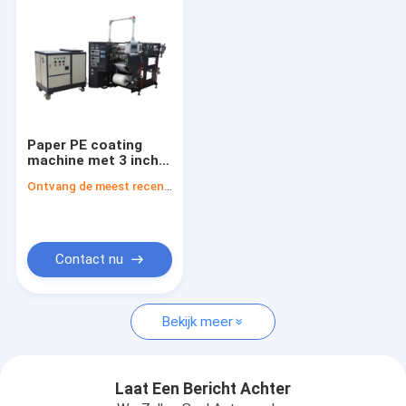
Paper PE coating
machine met 3 inch
ontwikkel- en
Ontvang de meest recente Prijs
terugwinding kern
coating breedte
1000mm
Contact nu
Huis
Bekijk meer
Producten
Ongeveer ons
Laat Een Bericht Achter