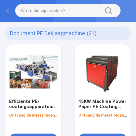
Document PE Deklaagmachine
(21)
Efficiënte PE-
45KW Machine Power
coatingsapparatuur
Paper PE Coating
voor verbeterde
Machine met 3 inch
Ontvang de meest recente Prijs
Ontvang de meest recente Prijs
coating type PE
Onwinding en
Spanning 380V/50HZ
Rewinding Core