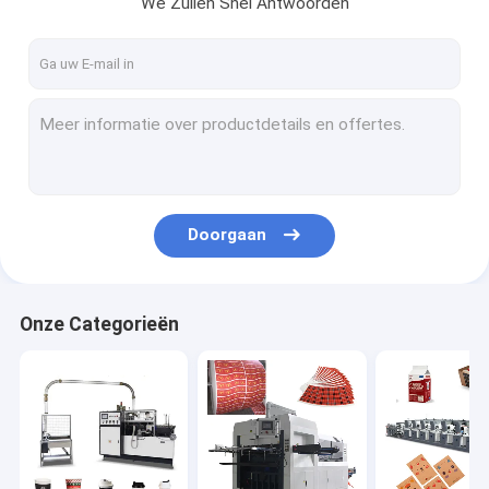
We Zullen Snel Antwoorden
Fabrieksreis
Kwaliteitscontrole
Contacteer ons
Nieuws
Doorgaan
Document Kop die Machines maakt
Document de Snijmachine van de Kopmatrijs
Onze Categorieën
Document de Machines van de Kopdruk
Document Lunchvakje Machine
Document de machine van de kopverpakking