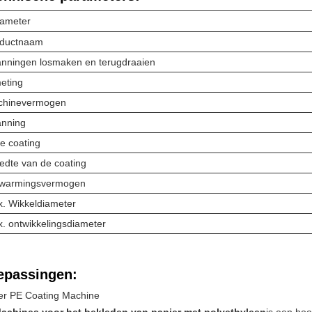
ameter
oductnaam
nningen losmaken en terugdraaien
eting
chinevermogen
nning
e coating
edte van de coating
rwarmingsvermogen
. Wikkeldiameter
. ontwikkelingsdiameter
epassingen:
er PE Coating Machine