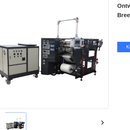
Ontw
Bre
K