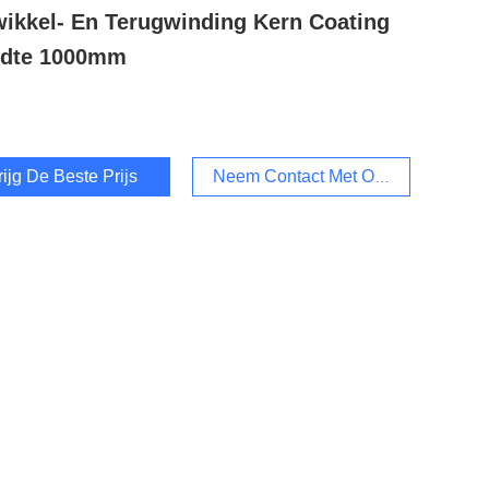
ikkel- En Terugwinding Kern Coating
edte 1000mm
rijg De Beste Prijs
Neem Contact Met Ons Op