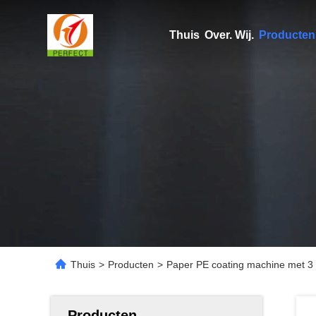
Thuis
Over. Wij.
Producten
Thuis
>
Producten
>
Paper PE coating machine met 3 
Producten