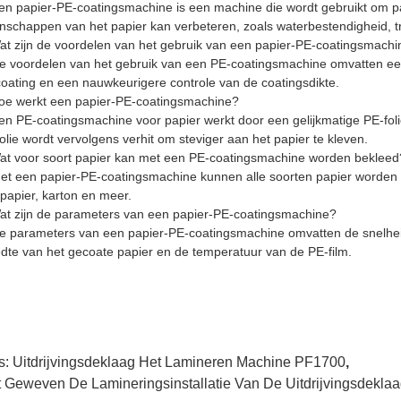
en papier-PE-coatingsmachine is een machine die wordt gebruikt om pap
nschappen van het papier kan verbeteren, zoals waterbestendigheid, t
at zijn de voordelen van het gebruik van een papier-PE-coatingsmach
e voordelen van het gebruik van een PE-coatingsmachine omvatten een 
coating en een nauwkeurigere controle van de coatingsdikte.
oe werkt een papier-PE-coatingsmachine?
en PE-coatingsmachine voor papier werkt door een gelijkmatige PE-fol
olie wordt vervolgens verhit om steviger aan het papier te kleven.
at voor soort papier kan met een PE-coatingsmachine worden bekleed
et een papier-PE-coatingsmachine kunnen alle soorten papier worden 
tpapier, karton en meer.
at zijn de parameters van een papier-PE-coatingsmachine?
e parameters van een papier-PE-coatingsmachine omvatten de snelheid
dte van het gecoate papier en de temperatuur van de PE-film.
s:
Uitdrijvingsdeklaag Het Lamineren Machine PF1700
,
t Geweven De Lamineringsinstallatie Van De Uitdrijvingsdekla