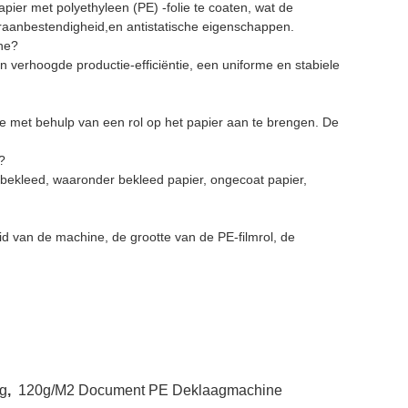
ier met polyethyleen (PE) -folie te coaten, wat de
raanbestendigheid,en antistatische eigenschappen.
ine?
verhoogde productie-efficiëntie, een uniforme en stabiele
ie met behulp van een rol op het papier aan te brengen. De
?
bekleed, waaronder bekleed papier, ongecoat papier,
 van de machine, de grootte van de PE-filmrol, de
ag
,
120g/M2 Document PE Deklaagmachine