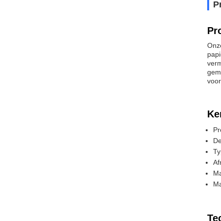
P
Pr
Onze
papi
verm
gema
voor
Ke
Pr
De
Ty
Af
Ma
Ma
Te