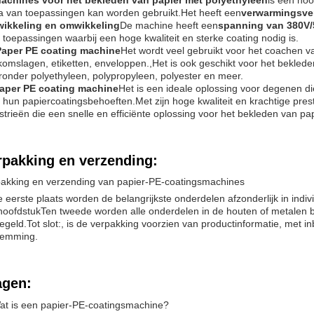
achines voor het bekleden van papier met polyethyleen
is een ho
a van toepassingen kan worden gebruikt.Het heeft een
verwarmingsve
wikkeling en omwikkeling
De machine heeft een
spanning van 380V
 toepassingen waarbij een hoge kwaliteit en sterke coating nodig is.
Paper PE coating machine
Het wordt veel gebruikt voor het coachen v
omslagen, etiketten, enveloppen.,Het is ook geschikt voor het bekled
onder polyethyleen, polypropyleen, polyester en meer.
aper PE coating machine
Het is een ideale oplossing voor degenen di
 hun papiercoatingsbehoeften.Met zijn hoge kwaliteit en krachtige prest
strieën die een snelle en efficiënte oplossing voor het bekleden van p
rpakking en verzending:
akking en verzending van papier-PE-coatingsmachines
e eerste plaats worden de belangrijkste onderdelen afzonderlijk in in
hoofdstukTen tweede worden alle onderdelen in de houten of metalen b
egeld.Tot slot:, is de verpakking voorzien van productinformatie, met i
temming.
agen:
at is een papier-PE-coatingsmachine?