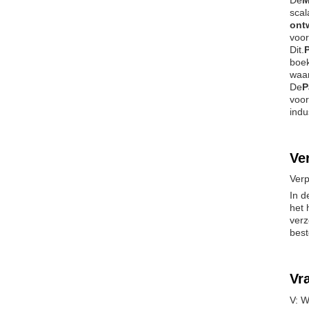
De
M
scal
ont
voor
Dit.
boek
waar
De
P
voor
indu
Ve
Verp
In d
het 
verz
bes
Vr
V: W