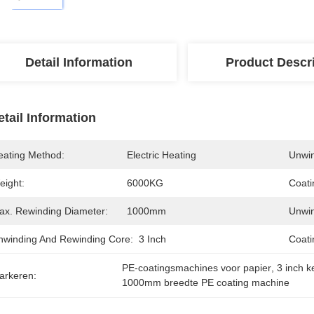
Detail Information
Product Descr
etail Information
eating Method:
Electric Heating
Unwin
eight:
6000KG
Coati
ax. Rewinding Diameter:
1000mm
Unwin
nwinding And Rewinding Core:
3 Inch
Coati
PE-coatingsmachines voor papier
, 
3 inch k
arkeren:
1000mm breedte PE coating machine