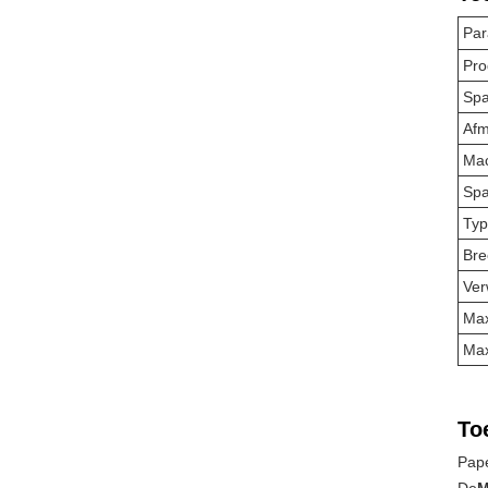
Par
Pr
Spa
Afm
Ma
Spa
Typ
Bre
Ve
Max
Max
To
Pap