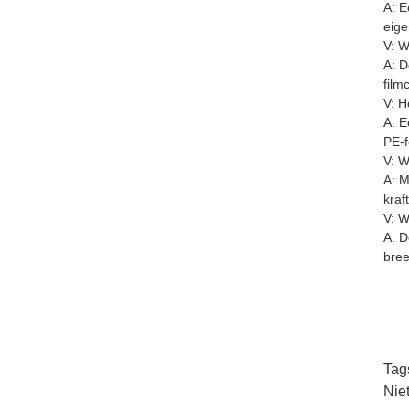
A: E
eige
V: W
A: D
film
V: H
A: E
PE-f
V: W
A: M
kraf
V: W
A: D
bree
Tag
Nie