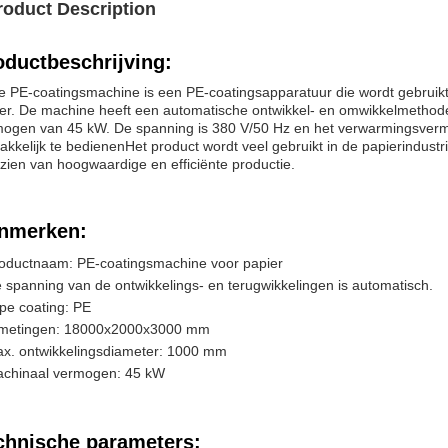
roduct Description
oductbeschrijving:
 PE-coatingsmachine is een PE-coatingsapparatuur die wordt gebruikt
er. De machine heeft een automatische ontwikkel- en omwikkelmethod
ogen van 45 kW. De spanning is 380 V/50 Hz en het verwarmingsverm
kkelijk te bedienenHet product wordt veel gebruikt in de papierindustri
zien van hoogwaardige en efficiënte productie.
nmerken:
oductnaam: PE-coatingsmachine voor papier
 spanning van de ontwikkelings- en terugwikkelingen is automatisch.
pe coating: PE
metingen: 18000x2000x3000 mm
x. ontwikkelingsdiameter: 1000 mm
chinaal vermogen: 45 kW
chnische parameters: