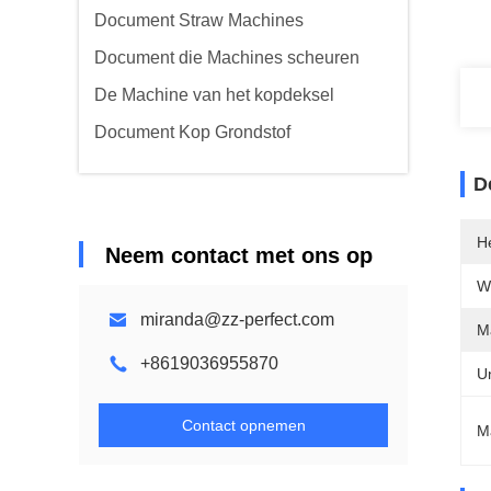
Document Straw Machines
Document die Machines scheuren
De Machine van het kopdeksel
Document Kop Grondstof
D
H
Neem contact met ons op
W
miranda@zz-perfect.com
M
+8619036955870
U
Contact opnemen
M