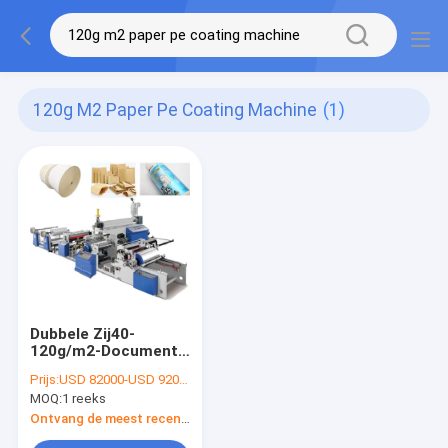
120g M2 Paper Pe Coating Machine
(1)
Dubbele Zij40-
120g/m2-Document
PE OEM van de
Prijs:
USD 82000-USD 92000
Deklaagmachine ODM
MOQ:
1 reeks
Ontvang de meest recente Prijs