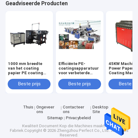
Geadviseerde Producten
1000 mm breedte
Efficiënte PE-
45KW Machine
van het coating
coatingsapparatuur
Power Paper P
papier PE coating
voor verbeterde
Coating Machi
machine met
coating type PE
met 3 inch
automatische
Spanning
Onwinding en
Beste prijs
Beste prijs
Beste pri
ontwinding en
380V/50HZ
Rewinding Cor
terugwinding
Thuis
Ongeveer
Contacteer
Desktop
ons
ons
Site
Sitemap
Privacybeleid
Kwaliteit
Document Kop die Machines maakt
China
Fabriek.Copyright © 2026 Zhengzhou Perfect Co., Ltd.. All Rights
Reserved.