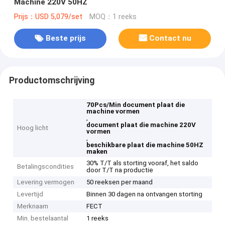
Machine 220V 50HZ
Prijs：USD 5,079/set
MOQ：1 reeks
Beste prijs
Contact nu
Productomschrijving
70Pcs/Min document plaat die
machine vormen
,
document plaat die machine 220V
Hoog licht
vormen
,
beschikbare plaat die machine 50HZ
maken
30% T/T als storting vooraf, het saldo
Betalingscondities
door T/T na productie
Levering vermogen
50 reeksen per maand
Levertijd
Binnen 30 dagen na ontvangen storting
Merknaam
FECT
Min. bestelaantal
1 reeks