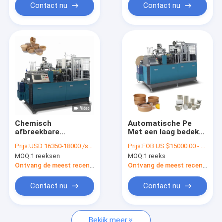
Kommachine
Contact nu
Contact nu
Chemisch
Automatische Pe
afbreekbare
Met een laag bedekt
Beschikbare
Document Kom die
Prijs:
USD 16350-18000 /set
Prijs:
FOB US $15000.00 - 18200.00/ Set
Lunchdocument Kom
Machinehoge
MOQ:
1 reeksen
MOQ:
1 reeks
die volledig
snelheid Intelligent
Automatische
maken
Ontvang de meest recente Prijs
Ontvang de meest recente Prijs
Machine vormen
Contact nu
Contact nu
Bekijk meer