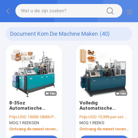
Document Kom Die Machine Maken
(40)
8-35oz
Volledig
Automatische
Automatische
kraftpapier-het
Document Kom die
Prijs:
USD 15000-18000 PER SET
Prijs:
USD 15,999 per set FOB Ningbo (negotiable)
document van de
Machine tot Hoge
MOQ:
1 REEKSEN
MOQ:
1 REEKS
saladenoedels van de
snelheid maken
soepkom
Beschikbare
Ontvang de meest recente Prijs
Ontvang de meest recente Prijs
kommachine
Document