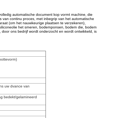
volledig automatische document kop vormt machine, die
 van continu proces, met inbegrip van het automatische
raat (om het nauwkeurige plaatsen te verzekeren),
 siliconeolie het smeren, bodemponsen, bodem die, bodem
oor ons bedrijf wordt onderzocht en wordt ontwikkeld, is
oottevorm)
ons uw dvance van
ag bedekt/gelamineerd