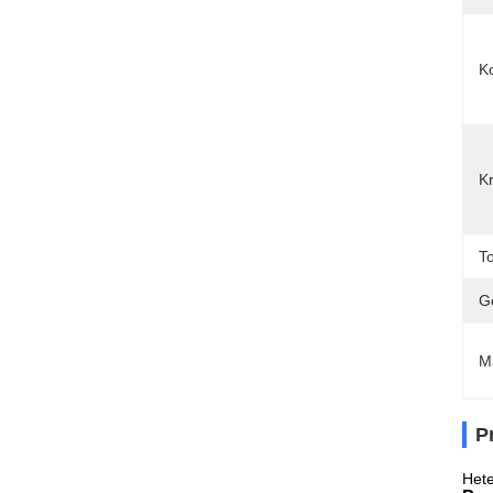
K
K
T
G
M
P
Hete