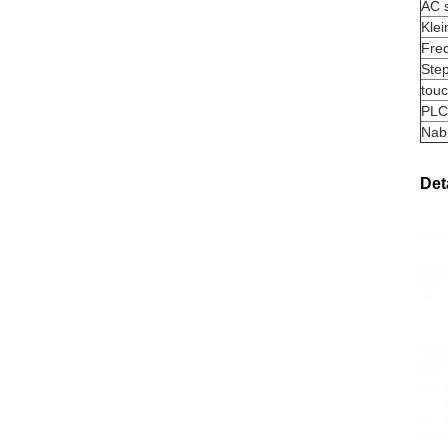
AC 
Klei
Fre
Ste
tou
PLC
Nabi
Det