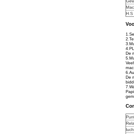
Gew
Mac
H.S
Voo
1.Se
2.Te
3.Mu
4.PL
De m
5.Mu
Veel
mach
6.Au
De m
bidd
7.W
Papi
gema
Con
Pun
Rela
luch