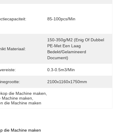
ctiecapaciteit:
85-100pcs/min
150-350g/m2 (Enig Of Dubbel 
PE-Met Een Laag 
ikt Materiaal:
Bedekt/gelamineerd 
Document)
vereiste:
0.3-0.5m3/min
negrootte:
2100x1160x1750mm
ekop die Machine maken
, 
e Machine maken
, 
en die Machine maken
op die Machine maken