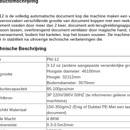
ductomschrijving
12 is de volledig automatische document kop die machine maken een 
veroorzaken verschillende grootte van document koppen met een reeks
ment voeden door meer dan 2 keer, document anti-terugtrekkingsappa
asoon lassen, overbrengend document ventilator door magische hand,
verwarmend, bodem het kartelen, kop het lossen vouwen. De machine, d
r in stabiliteit na uitvoerige technische verbeteringen die.
hnische Beschrijving
e
Pfd-12
3-12 oz (andere aangepaste veranderlijke gr
Hoogste diameter: 46100mm
grootte
Hoogte: 32112mm
Bodemdiameter: 3570mm
uctiecapaciteit
85-100pcs/min
3P 220V/380V 50HZ (te informeren gelieve 
chtbron
machtsina)
150-350g/m2 (Enig of Dubbel PE-Met een la
hikt Materiaal
document)
le Macht
4.8KW
tvereiste
0.3-0.5m3/min