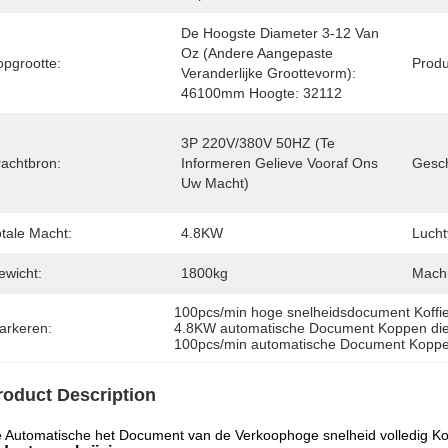
De Hoogste Diameter 3-12 Van 
Oz (andere Aangepaste 
opgrootte:
Produ
Veranderlijke Groottevorm): 
46100mm Hoogte: 32112
3P 220V/380V 50HZ (te 
rachtbron:
Informeren Gelieve Vooraf Ons 
Gesch
Uw Macht)
otale Macht:
4.8KW
Lucht
ewicht:
1800kg
Machi
100pcs/min hoge snelheidsdocument Koffi
arkeren:
4.8KW automatische Document Koppen di
100pcs/min automatische Document Kopp
roduct Description
 Automatische het Document van de Verkoophoge snelheid volledig K