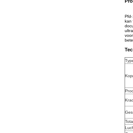
Pro
Pfd-
kan 
docu
ultr
voor
bete
Tec
Typ
Kop
Prod
Kra
Gesc
Tota
Luch