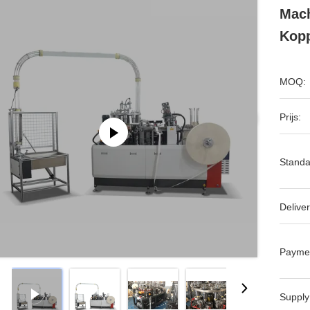
Mac
Kopp
MOQ:
Prijs:
Standa
Deliver
Payme
Supply