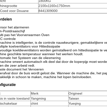
icht
1800KG
hinegrootte
2100x1160x1750mm
 Coed voor Douane
8441309000
rdelen
nsor het alarmeren
n-Postdraaischijf
lti pas het Voorverwarmen Oven
C controle
achine is intelligenter, is de controle nauwkeurigere, gemakkelijkere v
ltiple koelventilators voor Hittedissipatie
voudige koeldieventilators worden geïnstalleerd om hittedissipatie te v
ine geschikte temperatuur wanneer het werken houdt.
tomatic het Systeem van de oliesmering
achine smeert automatisch elk deel dat door de koperpijp moet word
en die zeer arbeid redt.
aste document het Vervoeren
erafval door de buis wordt gelost die. Wanneer de machine die, het pa
kkelijk in schoon te maken, machine het lopen beïnvloeden.
figuratie
t
Merk
Origineel
is in vaste toestand
Yangming
Taiwan
tschakelaar
chint
Yueqing