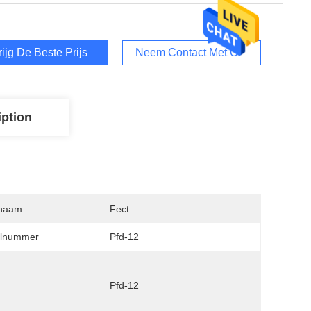
rijg De Beste Prijs
Neem Contact Met Ons Op
iption
naam
Fect
lnummer
Pfd-12
Pfd-12