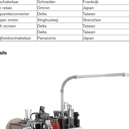
schakelaar
Schneider
Frankrijk
n relais
Omron
Japan
quentieconvertor
Delta
Taiwan
pper motor
Xinghuokeji
Shenzhen
ch screen
Delta
Taiwan
Delta
Taiwan
jheidsschakelaar
Panasonic
Japan
ails