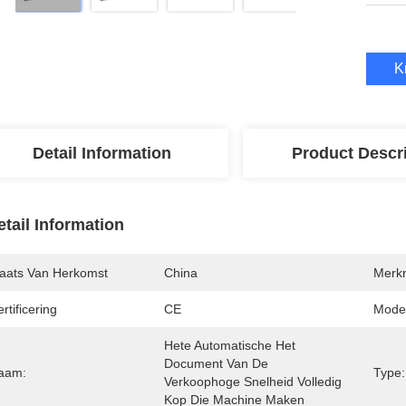
K
Detail Information
Product Descr
etail Information
laats Van Herkomst
China
Merk
rtificering
CE
Mode
Hete Automatische Het 
Document Van De 
aam:
Type:
Verkoophoge Snelheid Volledig 
Kop Die Machine Maken