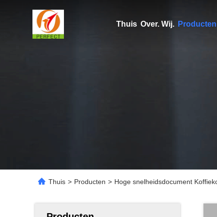
Thuis
Over. Wij.
Producten
Thuis
>
Producten
>
Hoge snelheidsdocument Koffiek
Producten