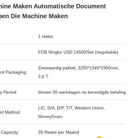
hine Maken Automatische Document
en Die Machine Maken
1 reeks
FOB Ningbo USD 14500/Set (negotiable)
Zeewaardig pakket, 2250*1340*1900mm,
rd Packaging:
2,6 T
y Period:
binnen 30 werkdagen na bevestigde betaling
L/C, D/A, D/P, T/T, Western Union,
nt Method:
MoneyGram
 Capacity:
35 Reeks per Maand