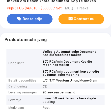
maken om Beschikbare Document Kop te maken
Prijs：FOB $49,610 - $55000 / Set
MOQ：1 reeks
Beste prijs
Contact nu
Productomschrijving
Volledig Automatische Document
Kop die Machines maken
,
170 PCs/min Document Kop die
Hoog licht
Machines maken
,
170 PCs/min document kop volledig
automatische machine
Betalingscondities
L/C, T/T, Western Union, MoneyGram
Certificering
CE
Levering vermogen
90 reeksen per maand
binnen 50 werkdagen na bevestigde
Levertijd
betaling
Merknaam
Fect