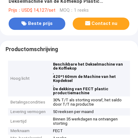
Dekselmachine van de Koffiekop Plastic
Productiemachine
Prijs：USD$ 14,127/set
MOQ：1 reeks
Beste prijs
Contact nu
Productomschrijving
Beschikbare het Dekselmachine van
de Koffiekop
,
420*160mm de Machine van het
Hoog licht
Kopdeksel
,
De dekking van FECT plastic
productiemachine
30% T/T als storting vooraf, het saldo
Betalingscondities
door T/T na productie
Levering vermogen
50 reeksen per maand
Binnen 35 werkdagen na ontvangen
Levertijd
storting
Merknaam
FECT