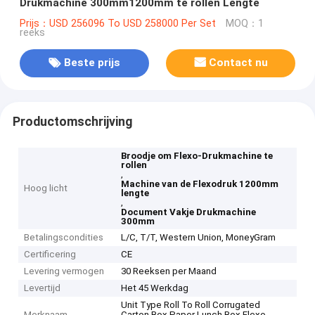
Drukmachine 300mm1200mm te rollen Lengte
Prijs：USD 256096 To USD 258000 Per Set
MOQ：1
reeks
Beste prijs
Contact nu
Productomschrijving
Broodje om Flexo-Drukmachine te
rollen
,
Machine van de Flexodruk 1200mm
Hoog licht
lengte
,
Document Vakje Drukmachine
300mm
Betalingscondities
L/C, T/T, Western Union, MoneyGram
Certificering
CE
Levering vermogen
30 Reeksen per Maand
Levertijd
Het 45 Werkdag
Unit Type Roll To Roll Corrugated
Merknaam
Carton Box Paper Lunch Box Flexo