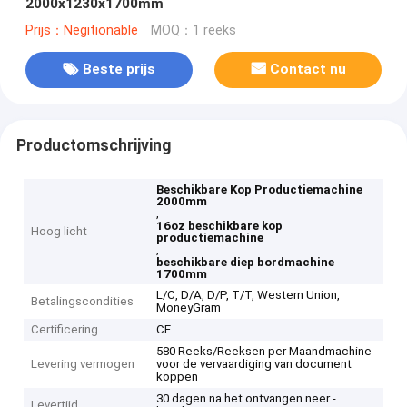
2000x1230x1700mm
Prijs：Negitionable
MOQ：1 reeks
Beste prijs
Contact nu
Productomschrijving
Beschikbare Kop Productiemachine
2000mm
,
16oz beschikbare kop
Hoog licht
productiemachine
,
beschikbare diep bordmachine
1700mm
L/C, D/A, D/P, T/T, Western Union,
Betalingscondities
MoneyGram
Certificering
CE
580 Reeks/Reeksen per Maandmachine
Levering vermogen
voor de vervaardiging van document
koppen
30 dagen na het ontvangen neer -
Levertijd