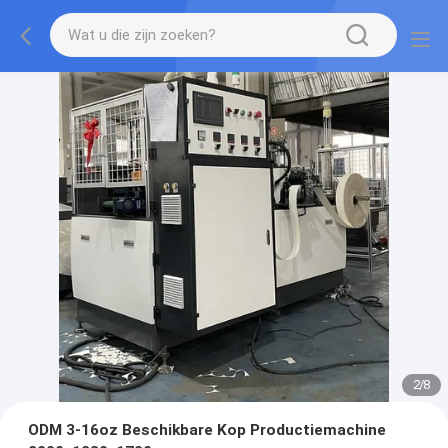
2
/
8
ODM 3-16oz Beschikbare Kop Productiemachine