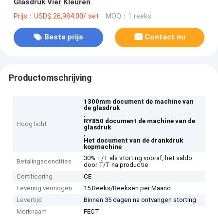
Glasdruk Vier Kleuren
Prijs：USD$ 26,984.00/ set
MOQ：1 reeks
Beste prijs
Contact nu
Productomschrijving
1300mm document de machine van
de glasdruk
,
RY850 document de machine van de
Hoog licht
glasdruk
,
Het document van de drankdruk
kopmachine
30% T/T als storting vooraf, het saldo
Betalingscondities
door T/T na productie
Certificering
CE
Levering vermogen
15 Reeks/Reeksen per Maand
Levertijd
Binnen 35 dagen na ontvangen storting
Merknaam
FECT