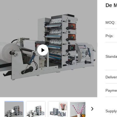
De M
MOQ:
Prijs:
Standa
Deliver
Payme
Supply