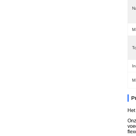
N
M
T
In
M
P
Het
Onz
voe
fle