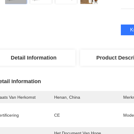
K
Detail Information
Product Descr
etail Information
laats Van Herkomst
Henan, China
Merk
rtificering
CE
Mode
Het Document Van Hoge 