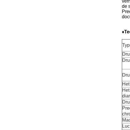
ver
de 
Pre
doc
♦Te
Typ
Dru
Dru
Dru
Het
Het
dia
Dru
Pre
chr
Mac
Luc