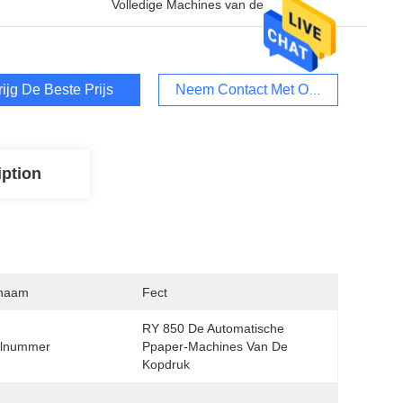
Volledige Machines van de
rijg De Beste Prijs
Neem Contact Met Ons Op
iption
naam
Fect
RY 850 De Automatische 
lnummer
Ppaper-Machines Van De 
Kopdruk