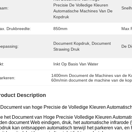
Precisie De Volledige Kleuren 
aam:
Snelh
Automatische Machines Van De 
Kopdruk
ax. Drukbreedte:
850mm
Max R
Document Kopdruk, Document 
oepassing:
De Di
Strawing Druk
kt:
Inkt Op Basis Van Water
1400mm Document de Machines van de K
arkeren:
60m/min document de machine van de kopp
roduct Description
 Document van hoge Precisie de Volledige Kleuren Automatis
e het Document van Hoge Precisie Volledige Kleuren Automati
den document Web eindigen, druk, het automatische infrarode 
xodruk kan ontsnappen automatisch terwijl het parkeren van, en 