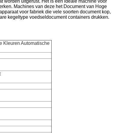
aat worden uitgerust. Het is een ideale machine voor
smerken. Machines van deze het Document van Hoge
apparaat voor fabriek die vele soorten document kop,
are kegeltype voedseldocument containers drukken.
e Kleuren Automatische
t