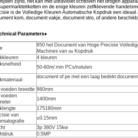
mijden zijnd, het kan met ultraviolet lichtoven het drogen appar
supermarktetiketten en de enige kleuren zelfklevende handel
cisie is de Volledige Kleuren Automatische Kopdruk een ideaal 
ument kom, document vakje, document stro, of andere beschikb
chnical Parameters♦
850
het Document van Hoge Precisie Volledig
e
Machines van
Kopdruk
de
kkleuren
4 kleuren
ksnelheid
50-60m/ min PCs/notulen
document of pe met een laag bedekt documen
kmateriaal
 voeden breedte
860mm
 voeden
1400mm
meter
klengte
175180mm
cisie van
±0.15mm
omatografie
ht
3p 380V 15kw
htdruk
0.5MP