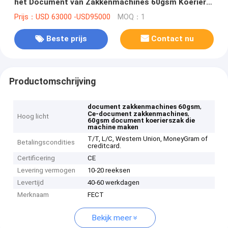
het Document van Zakkenmachines 60gsm Koerier
Bag Making Machine
Prijs：USD 63000 -USD95000
MOQ：1
Beste prijs
Contact nu
Productomschrijving
,
document zakkenmachines 60gsm
,
Ce-document zakkenmachines
Hoog licht
60gsm document koerierszak die
machine maken
T/T, L/C, Western Union, MoneyGram of
Betalingscondities
creditcard.
Certificering
CE
Levering vermogen
10-20 reeksen
Levertijd
40-60 werkdagen
Merknaam
FECT
Bekijk meer