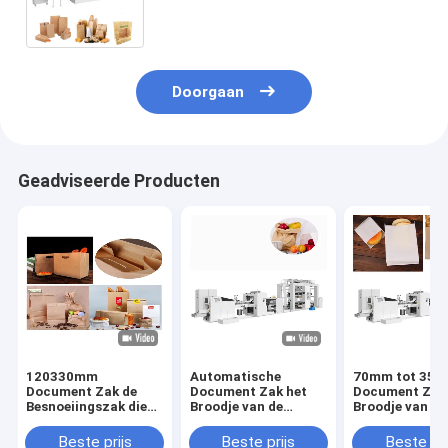
Koerier Bag Making Machine
Doorgaan
Geadviseerde Producten
120330mm
Automatische
70mm tot 35
Document Zak de
Document Zak het
Document Zak
Besnoeiingszak die
Broodje van de
Broodje van de
van D van de
Productiemachine
Productiemac
Productiemachine
het Voeden
het Voeden
Beste prijs
Beste prijs
Beste pri