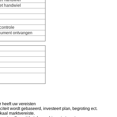
et handwiel
controle
cument ontvangen
 heeft uw vereisten
iteit wordt gebaseerd, investeert plan, begroting ect.
aal marktvereiste.