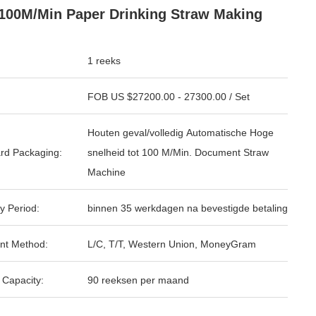
100M/Min Paper Drinking Straw Making
1 reeks
FOB US $27200.00 - 27300.00 / Set
Houten geval/volledig Automatische Hoge
rd Packaging:
snelheid tot 100 M/Min. Document Straw
Machine
y Period:
binnen 35 werkdagen na bevestigde betaling
nt Method:
L/C, T/T, Western Union, MoneyGram
 Capacity:
90 reeksen per maand