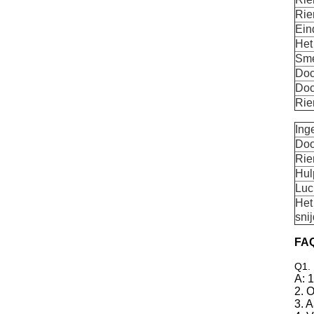
Rie
Ein
Het
Sme
Doc
Doc
Ri
Ing
Doo
Ri
Hul
Luc
Het
sni
FAQ
Q1.
A: 
2. 
3. 