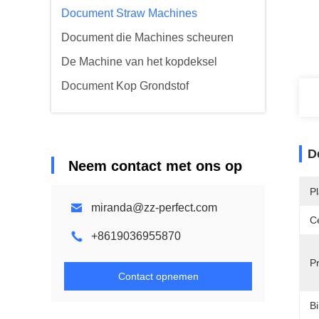
Document Straw Machines
Document die Machines scheuren
De Machine van het kopdeksel
Document Kop Grondstof
D
Neem contact met ons op
P
miranda@zz-perfect.com
Ce
+8619036955870
P
Contact opnemen
B