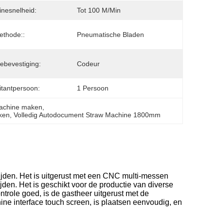
nesnelheid:
Tot 100 M/min
ethode::
Pneumatische Bladen
ebevestiging:
Codeur
itantpersoon:
1 Persoon
machine maken
, 
ken
, 
Volledig Autodocument Straw Machine 1800mm
nijden. Het is uitgerust met een CNC multi-messen
den. Het is geschikt voor de productie van diverse
trole goed, is de gastheer uitgerust met de
ne interface touch screen, is plaatsen eenvoudig, en