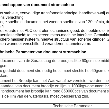
enschappen van document stromachine
et stabiele, eenvoudige transformatieprincipe, handhaven-vrij 
ens verrichting.
Hoge snelheid: document het voeden snelheid van 120 m/min, 
in.
Het keurde met PLC controlemechanisme goed; de hoofdmotor is 
quentiesnelheid; touch screen mens-machine interface. Gemakke
Scherp messensysteem, nieuwe structuur van scherpe cilinder. Ge
sen wanneer verschillend veranderen, diametervorm.
hnische Parameter van document stromachine
 document van de Suracelaag de broodjesdikte 60gsm, de midd
0gsm
 u gedrukt document stro nodig hebt, moet slechts het 60gsm-d
kken.
ument het Broodje kan met Was vanaf uw vereisten worden met
 aandeel van document broodje en lijm is 1000kgs-document bro
 tondocument het broodje kan rond 850000pcs van document st
 is de lijm van de waterbasis, moet voedselrang zijn.
Technische Parameter