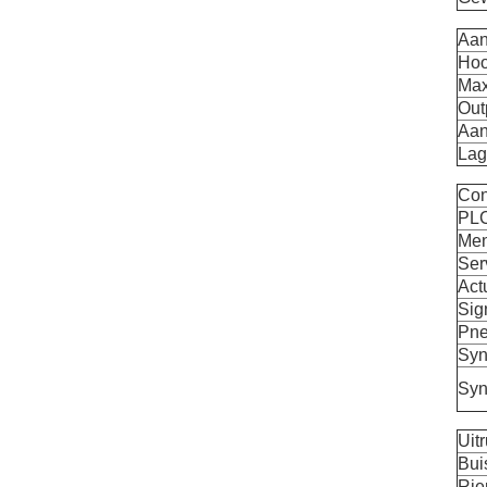
Aan
Hoo
Max
Out
Aan
Lag
Con
PLC
Men
Ser
Act
Sig
Pne
Syn
Syn
Uit
Bui
Rie