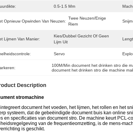
uurdikte:
0.5-1.5 Mm
Machi
Twee Neuzen/enige 
et Opnieuw Opwinden Van Neuzen:
Snijm
Riem
Kies/Dubbel Gezicht Of Geen 
et Lijmen Van Manier:
Lengt
Lijm Uit
elheidscontrole:
Servo
Explo
100M/Min document het drinken stro die 
arkeren:
document het drinken stro die machine ma
roduct Description
ument stromachine
 integreert document het voeden, het lijmen, het rollen en het s
erp systeem, dat de gebeëindigde document buis kan online snij
es en specificaties van document stro. De machine keurt PCL-con
lheidsregelgeving van de frequentieomzetting, is de mens-machi
errichting is geschikt.