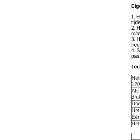
Eig
H
1.
tijd
2. 
m/m
3. 
fre
4. 
pas
Tec
Het
12
Als
dru
Doc
Het
Één
Het