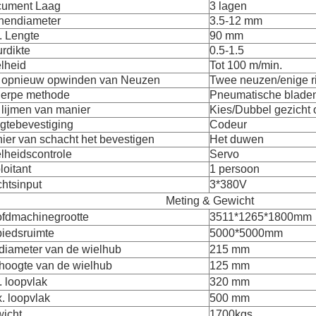
ument Laag
3 lagen
nendiameter
3.5-12 mm
. Lengte
90 mm
rdikte
0.5-1.5
lheid
Tot 100 m/min.
 opnieuw opwinden van Neuzen
Twee neuzen/enige 
erpe methode
Pneumatische blade
 lijmen van manier
Kies/Dubbel gezicht o
gtebevestiging
Codeur
ier van schacht het bevestigen
Het duwen
lheidscontrole
Servo
loitant
1 persoon
htsinput
3*380V
Meting & Gewicht
fdmachinegrootte
3511*1265*1800mm
iedsruimte
5000*5000mm
diameter van de wielhub
215 mm
hoogte van de wielhub
125 mm
. loopvlak
320 mm
. loopvlak
500 mm
icht
1700kgs