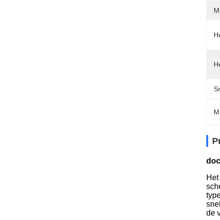
M
H
H
Sn
M
P
doc
Het
sch
typ
sne
de v