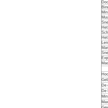
Doc
Bin
Min
Muu
Sne
Het
Sch
Het
Len
Man
Sne
Exp
Mac
Hoo
Geb
De 
De 
Min
Max
Gew