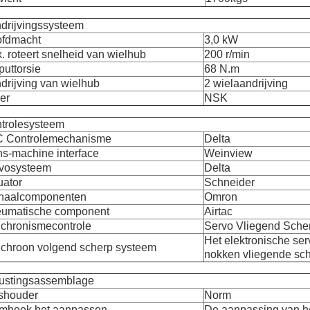
drijvingssysteem
fdmacht
3,0 kW
. roteert snelheid van wielhub
200 r/min
puttorsie
68 N.m
drijving van wielhub
2 wielaandrijving
er
NSK
trolesysteem
 Controlemechanisme
Delta
s-machine interface
Weinview
vosysteem
Delta
uator
Schneider
naalcomponenten
Omron
umatische component
Airtac
chronismecontrole
Servo Vliegend Sche
Het elektronische se
chroon volgend scherp systeem
nokken vliegende sch
rustingsassemblage
shouder
Norm
mhoek het aanpassen
De aanpassing van h