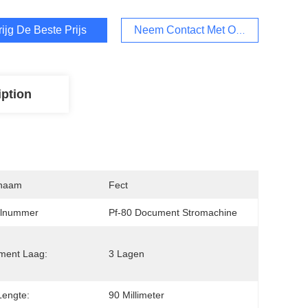
rijg De Beste Prijs
Neem Contact Met Ons Op
iption
naam
Fect
lnummer
Pf-80 Document Stromachine
ment Laag:
3 Lagen
Lengte:
90 Millimeter