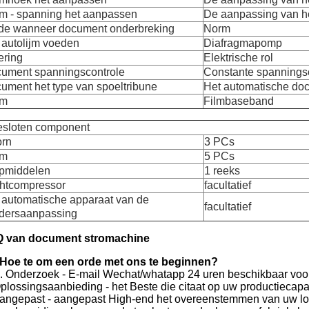
m - spanning het aanpassen
De aanpassing van h
de wanneer document onderbreking
Norm
 autolijm voeden
Diafragmapomp
ring
Elektrische rol
ument spanningscontrole
Constante spannings
ument het type van spoeltribune
Het automatische do
em
Filmbaseband
esloten component
rn
3 PCs
em
5 PCs
pmiddelen
1 reeks
htcompressor
facultatief
 automatische apparaat van de
facultatief
jdersaanpassing
 van document stromachine
Hoe te om een orde met ons te beginnen?
1. Onderzoek - E-mail Wechat/whatapp 24 uren beschikbaar voor
Oplossingsaanbieding - het Beste die citaat op uw productiecapac
Aangepast - aangepast High-end het overeenstemmen van uw lok