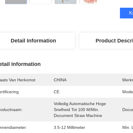
K
Detail Information
Product Descr
etail Information
laats Van Herkomst
CHINA
Merk
rtificering
CE
Mode
Volledig Automatische Hoge 
roductnaam:
Snelheid Tot 100 M/Min. 
Docu
Document Straw Machine
innendiameter:
3.5-12 Millimeter
Min. 