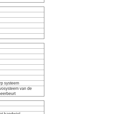
rp systeem
rvosysteem van de
eerbeurt
et handwiel