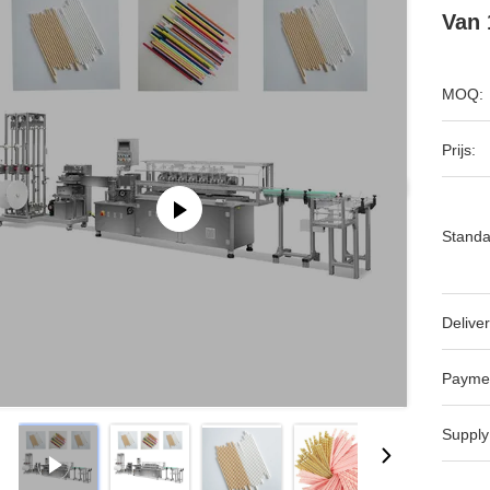
Van 
MOQ:
Prijs:
Standa
Deliver
Payme
Supply