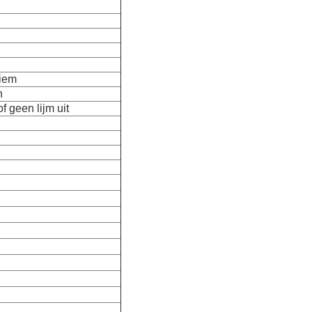
riem
n
f geen lijm uit