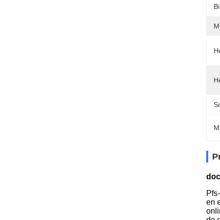
B
M
H
H
Sn
M
P
doc
Pfs
en 
onl
de 