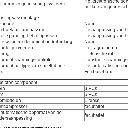
Het elektronische se
chroon volgend scherp systeem
nokken vliegende sch
rustingsassemblage
shouder
Norm
mhoek het aanpassen
De aanpassing van h
m - spanning het aanpassen
De aanpassing van h
de wanneer document onderbreking
Norm
 autolijm voeden
Diafragmapomp
ring
Elektrische rol
ument spanningscontrole
Constante spannings
ument het type van spoeltribune
Het automatische do
em
Filmbaseband
esloten component
rn
3 PCs
em
5 PCs
pmiddelen
1 reeks
htcompressor
facultatief
 automatische apparaat van de
facultatief
jdersaanpassing