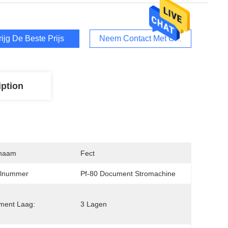
rijg De Beste Prijs
Neem Contact Met Ons Op
iption
naam
Fect
lnummer
Pf-80 Document Stromachine
ment Laag:
3 Lagen