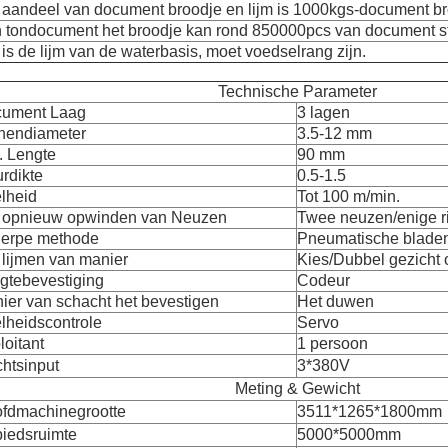
 aandeel van document broodje en lijm is 1000kgs-document bro
 tondocument het broodje kan rond 850000pcs van document st
 is de lijm van de waterbasis, moet voedselrang zijn.
Technische Parameter
ument Laag
3 lagen
nendiameter
3.5-12 mm
. Lengte
90 mm
rdikte
0.5-1.5
lheid
Tot 100 m/min.
 opnieuw opwinden van Neuzen
Twee neuzen/enige 
erpe methode
Pneumatische blade
 lijmen van manier
Kies/Dubbel gezicht o
gtebevestiging
Codeur
ier van schacht het bevestigen
Het duwen
lheidscontrole
Servo
loitant
1 persoon
htsinput
3*380V
Meting & Gewicht
fdmachinegrootte
3511*1265*1800mm
iedsruimte
5000*5000mm