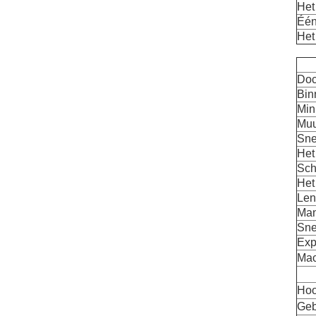
Het
Één
Het
Doc
Bin
Min
Muu
Sne
Het
Sch
Het
Len
Man
Sne
Exp
Mac
Hoo
Geb