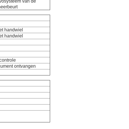
rvosysteem van de
eerbeurt
et handwiel
et handwiel
controle
cument ontvangen