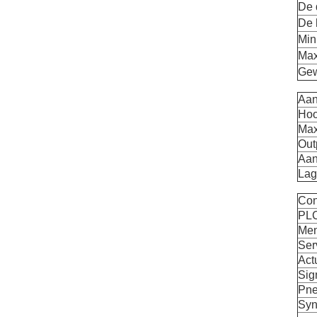
De 
De 
Min
Max
Gew
Aan
Hoo
Max
Out
Aan
Lag
Con
PLC
Men
Ser
Act
Sig
Pne
Syn