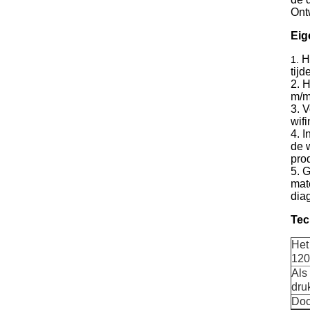
Ont
Eig
H
1.
tijd
2. 
m/m
3. 
wif
4. I
de 
pro
5. G
mat
diag
Tec
Het
12
Als
dru
Doc