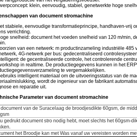
werpconcept: klein, eenvoudig, stabiel, genetwerkte hoge snelhei
enschappen van document stromachine
et stabiele, eenvoudige transformatieprincipe, handhaven-vrij 
ens verrichting.
Hoge snelheid: document het voeden snelheid van 120 m/min, 
in.
Voorzien van een netwerk: m productinzameling industriële 485 v
inetwerk, 4G-netwerk per bus: gedecentraliseerd controlesystee
ntelligent: de gecentraliseerde controle, het controlerende centr
workshop in realtime. De productiegegevens kunnen in het ER
ductiegegevensverzameling te vergemakkelijken.
ebruiks intelligent materiaal om de uitvoeringsstatus van de mac
eriaalmislukking, wordt de ingenieur van de fabrikant automatis
nose en reparatie uit.
hnische Parameter van document stromachine
 document van de Suracelaag de broodjesdikte 60gsm, de midd
0gsm
 u gedrukt document stro nodig hebt, moet slechts het 60gsm-d
kken.
ument het Broodje kan met Was vanaf uw vereisten worden met