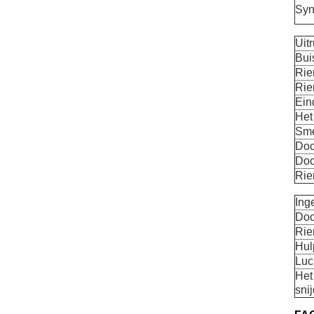
Syn
Uit
Bui
Rie
Rie
Ein
Het
Sme
Doc
Doc
Ri
Ing
Doo
Ri
Hul
Luc
Het
sni