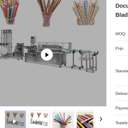
Docu
Blad
MOQ:
Prijs:
Standa
Deliver
Payme
Supply