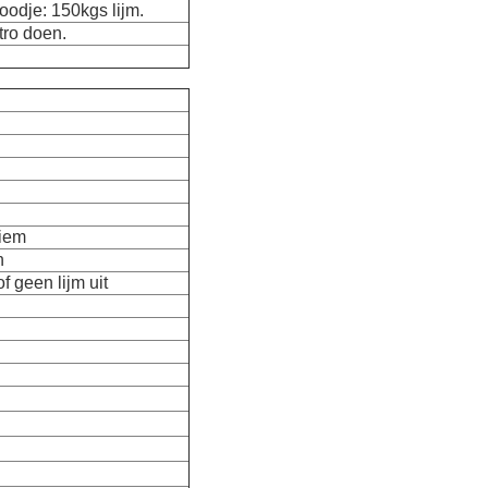
odje: 150kgs lijm.
ro doen.
riem
n
f geen lijm uit