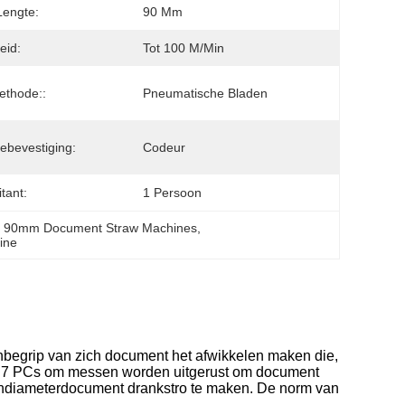
Lengte:
90 Mm
eid:
Tot 100 M/min
ethode::
Pneumatische Bladen
ebevestiging:
Codeur
tant:
1 Persoon
, 
90mm Document Straw Machines
, 
ine
nbegrip van zich document het afwikkelen maken die,
t 7 PCs om messen worden uitgerust om document
itendiameterdocument drankstro te maken. De norm van