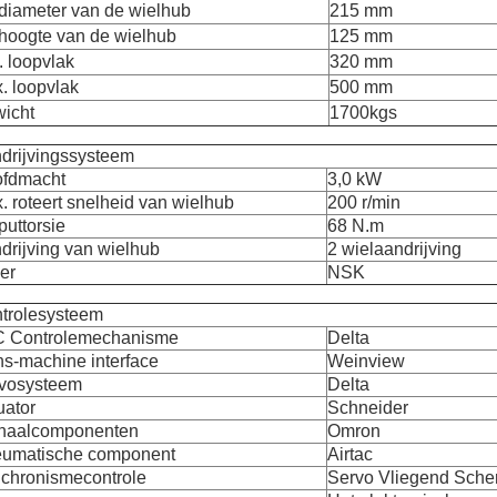
diameter van de wielhub
215 mm
hoogte van de wielhub
125 mm
. loopvlak
320 mm
. loopvlak
500 mm
icht
1700kgs
drijvingssysteem
fdmacht
3,0 kW
. roteert snelheid van wielhub
200 r/min
puttorsie
68 N.m
drijving van wielhub
2 wielaandrijving
er
NSK
trolesysteem
 Controlemechanisme
Delta
s-machine interface
Weinview
vosysteem
Delta
uator
Schneider
naalcomponenten
Omron
umatische component
Airtac
chronismecontrole
Servo Vliegend Sche