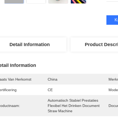
K
Detail Information
Product Descr
etail Information
laats Van Herkomst
China
Merk
rtificering
CE
Mode
Automatisch Stabiel Prestaties 
roductnaam:
Flexibel Het Drinken Document 
Docu
Straw Machine