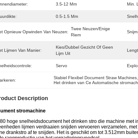
innendiameter:
3.5-12 Mm
Min. 
uurdikte:
0.5-1.5 Mm
Snelh
Twee Neuzen/enige 
et Opnieuw Opwinden Van Neuzen:
Snijm
Riem
Kies/Dubbel Gezicht Of Geen 
et Lijmen Van Manier:
Lengt
Lijm Uit
elheidscontrole:
Servo
Exploi
Stabiel Flexibel Document Straw Machines
arkeren:
Het drinken van Ce Automatische stromach
roduct Description
ument stromachine
-80 hoge snelheidsdocument het drinken stro die machine met i
eenheden lijmen verdraaien snijden vervoeren verzamelen, me
ine drankstro af te snijden. Het is geschikt om tot 3.512mm bu
de rangproductie van het vergaderingsvoedsel.