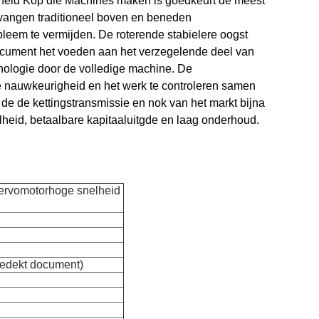
heid Kop die Machines maken is
goedkeurt de meest
vangen traditioneel boven en beneden
leem te vermijden.
De roterende stabielere oogst
ocument het voeden aan het verzegelende deel van
ologie door de volledige machine.
De
ke nauwkeurigheid en het werk te controleren samen
de de kettingstransmissie en nok van het markt bijna
elheid, betaalbare kapitaaluitgde en laag onderhoud.
ervomotorhoge snelheid
bedekt document)