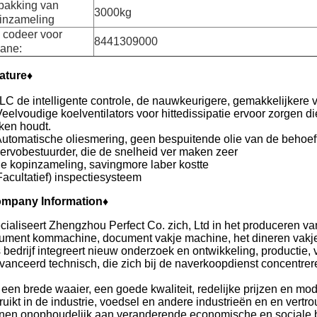
pakking van
3000kg
inzameling
 codeer voor
8441309000
ane:
ature♦
LC de intelligente controle, de nauwkeurigere, gemakkelijkere 
Veelvoudige koelventilators voor hittedissipatie ervoor zorgen 
ken houdt.
Automatische oliesmering, geen bespuitende olie van de behoeft
Servobestuurder, die de snelheid ver maken zeer
De kopinzameling, savingmore laber kostte
Facultatief) inspectiesysteem
mpany Information♦
cialiseert Zhengzhou Perfect Co. zich, Ltd in het produceren
ument kommachine, document vakje machine, het dineren vakj
 bedrijf integreert nieuw onderzoek en ontwikkeling, productie,
vanceerd technisch, die zich bij de naverkoopdienst concentrer
 een brede waaier, een goede kwaliteit, redelijke prijzen en m
ruikt in de industrie, voedsel en andere industrieën en en vert
nen onophoudelijk aan veranderende economische en sociale 