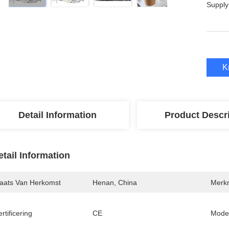
Supply
K
Detail Information
Product Descr
etail Information
laats Van Herkomst
Henan, China
Merk
rtificering
CE
Mode