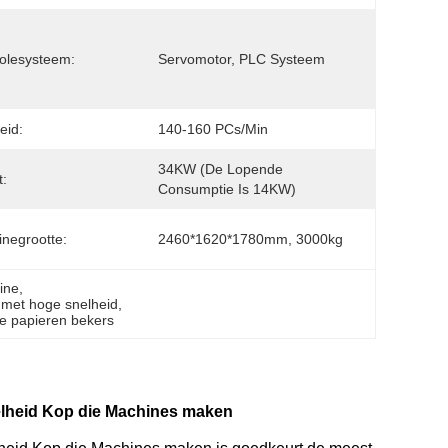
olesysteem:
Servomotor, PLC Systeem
eid:
140-160 PCs/min
34KW (de Lopende 
:
Consumptie Is 14KW)
negrootte:
2460*1620*1780mm, 3000kg
ine
, 
 met hoge snelheid
, 
le papieren bekers
lheid Kop die Machines maken