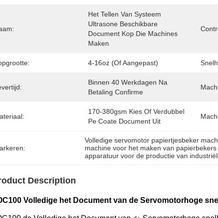
Het Tellen Van Systeem 
Ultrasone Beschikbare 
aam:
Contr
Document Kop Die Machines 
Maken
opgrootte:
4-16oz (of Aangepast)
Snelh
Binnen 40 Werkdagen Na 
vertijd:
Macht
Betaling Confirme
170-380gsm Kies Of Verdubbel 
teriaal:
Machi
Pe Coate Document Uit
Volledige servomotor papiertjesbeker mach
arkeren:
machine voor het maken van papierbekers
apparatuur voor de productie van industrië
roduct Description
OC100 Volledige het Document van de Servomotorhoge sne