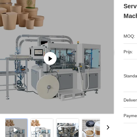
Serv
Mac
MOQ:
Prijs:
Standa
Deliver
Payme