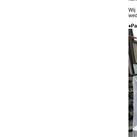
Wij
wed
♦Pa