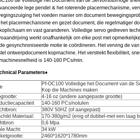
OC100 de Volledige het Document van
Servomotorhoge snel
de
vanceerde lege pendel & het roterende placermechanisme, ver
egings
zuiging het voeden manier om document bewegingsprob
 het placermechanisme en gezet document, die regelmatiger d
 koplichaam en vast garanderen.
Volledige
servo gedreven techn
voaandrijving werkt onafhankelijk om elke post met opmerkelij
de gesynchroniseerde motie te coördineren. Het verving de van 
stel ontwerpdocument kopmachine. Het verstrekt flexibiliteit, sn
machinesnelheid is 140-160 PCs/min.
chnical Parameters♦
Pf-OC100 Volledige het Document van de S
e
Kop die Machines maken
grootte:
4-16 oz (andere aangepaste grootte)
ductiecapaciteit
140-160 PCs/notulen
chtbron:
380V 50HZ (of aangepast)
chikt Materiaal:
170-380g/m2 (enig of dubbel-met een laag 
htbron
0,6 Mpa
ale Macht:
34 kW
ketgrootte:
2460*1620*1780mm