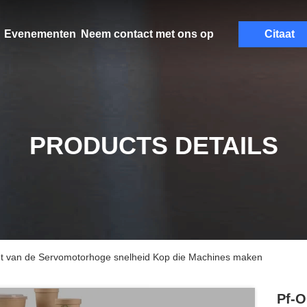
Evenementen
Neem contact met ons op
Citaat
PRODUCTS DETAILS
t van de Servomotorhoge snelheid Kop die Machines maken
Pf-O