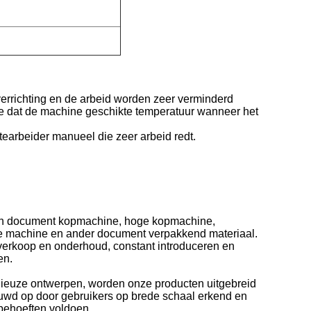
verrichting en de arbeid worden zeer verminderd
die dat de machine geschikte temperatuur wanneer het
earbeider manueel die zeer arbeid redt.
 van document kopmachine, hoge kopmachine,
e machine en ander document verpakkend materiaal.
 verkoop en onderhoud, constant introduceren en
en.
odieuze ontwerpen, worden onze producten uitgebreid
rouwd op door gebruikers op brede schaal erkend en
behoeften voldoen.