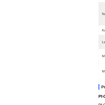
N
K
Le
Ma
M
P
Pf-