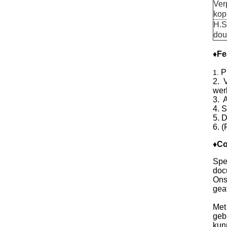
Ver
kop
H.S
dou
♦Fe
P
1.
2. 
wer
3. 
4. 
5. 
6. (
♦Co
Spe
doc
Ons
gea
Met
geb
kun