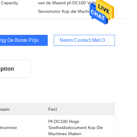
 Capacity:
van de Maand pf-OC100 Volledige
Servomotor Kop die Machines ma
rijg De Beste Prijs
Neem Contact Met Ons Op
iption
naam
Fect
Pf-OC100 Hoge 
lnummer
Snelheidsdocument Kop Die 
Machines Maken