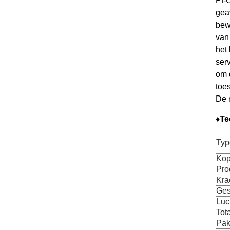
Pf-
gea
bew
van
het
ser
om 
toe
De 
♦Te
Typ
Kop
Pro
Kra
Ges
Luc
Tot
Pak