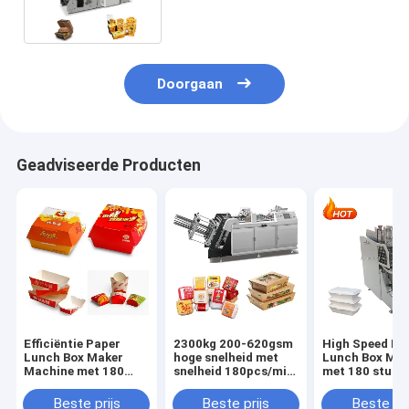
Doorgaan
Geadviseerde Producten
Efficiëntie Paper
2300kg 200-620gsm
High Speed Pa
Lunch Box Maker
hoge snelheid met
Lunch Box Ma
Machine met 180
snelheid 180pcs/min
met 180 stuks 
Pcs/Min snelheid en
en luchtbehoefte
minuut capaci
3KW stroombron
0,5Mpa
voor snelle pr
Beste prijs
Beste prijs
Beste pri