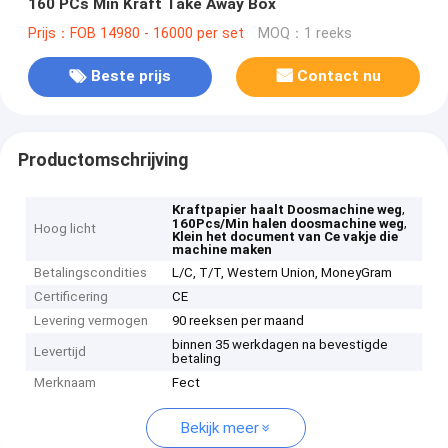
160 PCs Min Kraft Take Away Box
Prijs：FOB 14980 - 16000 per set
MOQ：1 reeks
Beste prijs
Contact nu
Productomschrijving
,
Kraftpapier haalt Doosmachine weg
,
160Pcs/Min halen doosmachine weg
Hoog licht
Klein het document van Ce vakje die
machine maken
Betalingscondities
L/C, T/T, Western Union, MoneyGram
Certificering
CE
Levering vermogen
90 reeksen per maand
binnen 35 werkdagen na bevestigde
Levertijd
betaling
Merknaam
Fect
Bekijk meer