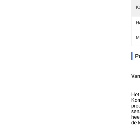
K
H
M
P
Van
Het
Kom
pre
sen
hee
de 