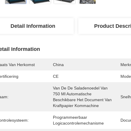
Detail Information
Product Descr
etail Information
laats Van Herkomst
China
Merk
rtificering
CE
Mode
Van De De Saladenoedel Van 
750 Ml Automatische 
aam:
Snelh
Beschikbare Het Document Van 
Kraftpapier Kommachine
Programmeerbaar 
ontrolesysteem:
Docu
Logicacontrolemechanisme