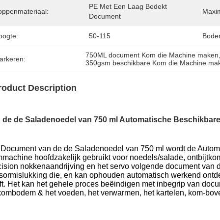
PE Met Een Laag Bedekt 
oppenmateriaal:
Maxi
Document
oogte:
50-115
Bode
750ML document Kom die Machine maken
arkeren:
350gsm beschikbare Kom die Machine ma
roduct Description
 de de Saladenoedel van 750 ml Automatische Beschikbar
 Document van de de Saladenoedel van 750 ml wordt de Automa
machine hoofdzakelijk gebruikt voor noedels/salade, ontbijtko
cision nokkenaandrijving en het servo volgende document van
sormislukking die, en kan ophouden automatisch werkend ontd
ft. Het kan het gehele proces beëindigen met inbegrip van docu
kombodem & het voeden, het verwarmen, het kartelen, kom-boven