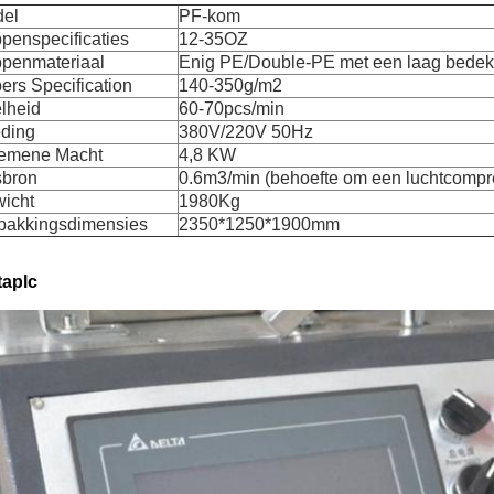
el
PF-kom
penspecificaties
12-35OZ
penmateriaal
Enig PE/Double-PE met een laag bedek
ers Specification
140-350g/m2
lheid
60-70pcs/min
ding
380V/220V 50Hz
emene Macht
4,8 KW
bron
0.6m3/min (behoefte om een luchtcompr
icht
1980Kg
pakkingsdimensies
2350*1250*1900mm
taplc