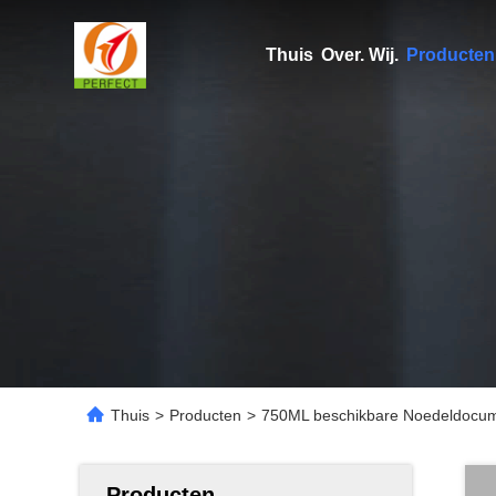
Thuis
Over. Wij.
Producten
Thuis
>
Producten
>
750ML beschikbare Noedeldocum
Producten