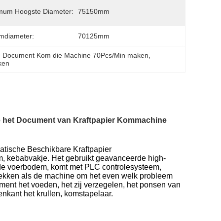
mum Hoogste Diameter:
75150mm
mdiameter:
70125mm
, 
Document Kom die Machine 70Pcs/Min maken
, 
ken
e het Document van Kraftpapier Kommachine
tische Beschikbare Kraftpapier
m, kebabvakje. Het gebruikt geavanceerde high-
 de voerbodem, komt met PLC controlesysteem,
ekken als de machine om het even welk probleem
ment het voeden, het zij verzegelen, het ponsen van
kant het krullen, komstapelaar.