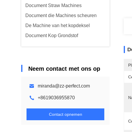
Document Straw Machines
Document die Machines scheuren
De Machine van het kopdeksel
Document Kop Grondstof
D
P
Neem contact met ons op
Ce
miranda@zz-perfect.com
+8619036955870
N
Contact opnemen
C