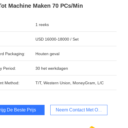
Tot Machine Maken 70 PCs/Min
1 reeks
USD 16000-18000 / Set
rd Packaging:
Houten geval
y Period:
30 het werkdagen
nt Method:
T/T, Western Union, MoneyGram, L/C
rijg De Beste Prijs
Neem Contact Met Ons Op