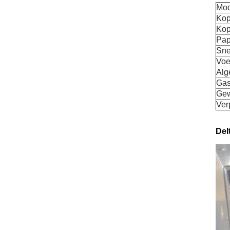
Mod
Kop
Kop
Pap
Sne
Voe
Alg
Gas
Gew
Ver
Del