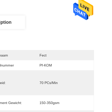
iption
naam
Fect
lnummer
Pf-KOM
eid:
70 PCs/min
ment Gewicht:
150-350gsm