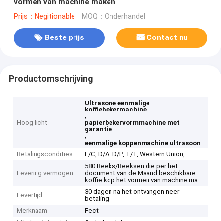
vormen van machine maken
Prijs：Negitionable
MOQ：Onderhandel
Beste prijs
Contact nu
Productomschrijving
Ultrasone eenmalige
koffiebekermachine
,
Hoog licht
papierbekervormmachine met
garantie
,
eenmalige koppenmachine ultrasoon
Betalingscondities
L/C, D/A, D/P, T/T, Western Union,
580 Reeks/Reeksen die per het
Levering vermogen
document van de Maand beschikbare
koffie kop het vormen van machine ma
30 dagen na het ontvangen neer -
Levertijd
betaling
Merknaam
Fect