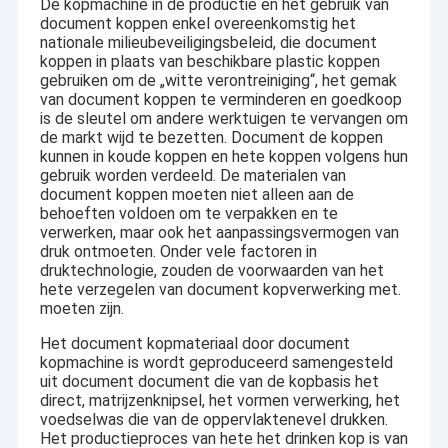
De kopmachine in de productie en het gebruik van
document koppen enkel overeenkomstig het
nationale milieubeveiligingsbeleid, die document
koppen in plaats van beschikbare plastic koppen
gebruiken om de „witte verontreiniging“, het gemak
van document koppen te verminderen en goedkoop
is de sleutel om andere werktuigen te vervangen om
de markt wijd te bezetten. Document de koppen
kunnen in koude koppen en hete koppen volgens hun
gebruik worden verdeeld. De materialen van
document koppen moeten niet alleen aan de
behoeften voldoen om te verpakken en te
verwerken, maar ook het aanpassingsvermogen van
druk ontmoeten. Onder vele factoren in
druktechnologie, zouden de voorwaarden van het
hete verzegelen van document kopverwerking met.
moeten zijn.
Het document kopmateriaal door document
kopmachine is wordt geproduceerd samengesteld
uit document document die van de kopbasis het
direct, matrijzenknipsel, het vormen verwerking, het
voedselwas die van de oppervlaktenevel drukken.
Het productieproces van hete het drinken kop is van