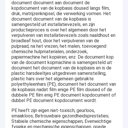
document document aan document de
kopdocument van de kopbasis doused langs film,
druk, matrijzenknipsel, die verwerking vormen. Het
document document van de kopbasis is
samengesteld uit installatievezels, en zijn
productieproces is over het algemeen door het
verpulveren van installatievezels zoals naaldhout en
broadleaf hout, door het verpulveren van de
pulpraad, na het vrezen, het malen, toevoegend
chemische hulpmaterialen, onderzoek,
papiermachine het kopiëren, enz. De document kop
van de document kopmachine is samengesteld uit
document het document van de kopbasis en is de
plastic harsdeeltjes uitgedreven samenstelling,
plastic hars over het algemeen gebruikte
polyethyleenhars (PE), document het document van
de kopbasis nadat film enige PE film doused of de
dubbele PE film enig PE document kopdocument of
dubbel PE document kopdocument wordt.
PE heeft zijn eigen niet-toxisch, geurloos,
smaakloos; Betrouwbare gezondheidsprestaties;
Stabiele chemische eigenschappen; Evenwichtige
fysieke en mechanische eigenschappen, goede